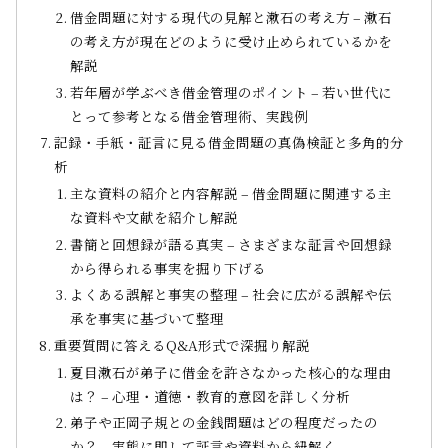
借金問題に対する現代の見解と漱石の考え方 – 漱石
の考え方が現在どのように受け止められているかを
解説
若年層が学ぶべき借金管理のポイント – 若い世代に
とって参考となる借金管理術、実践例
記録・手紙・証言に見る借金問題の真偽検証と多角的分
析
主な資料の紹介と内容解説 – 借金問題に関連する主
な資料や文献を紹介し解説
書簡と回想録が語る真実 – さまざまな証言や回想録
から得られる事実を掘り下げる
よくある誤解と事実の整理 – 社会に広がる誤解や伝
承を事実に基づいて整理
重要質問に答えるQ&A形式で深掘り解説
夏目漱石が弟子に借金を許さなかった核心的な理由
は？ – 心理・道徳・教育的意図を詳しく分析
弟子や正岡子規との金銭問題はどの程度だったの
か？ – 実態に即して証言や資料から紐解く