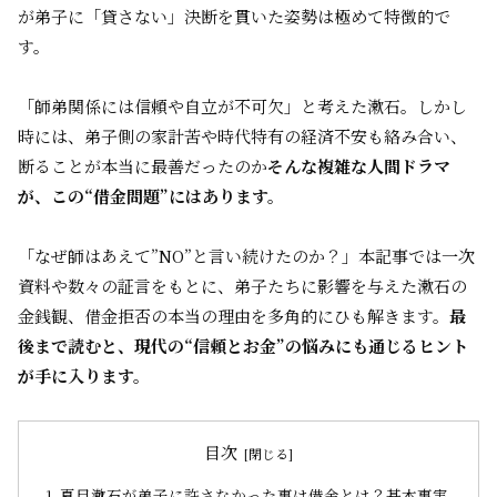
が弟子に「貸さない」決断を貫いた姿勢は極めて特徴的で
す。
「師弟関係には信頼や自立が不可欠」と考えた漱石。しかし
時には、弟子側の家計苦や時代特有の経済不安も絡み合い、
断ることが本当に最善だったのか――
そんな複雑な人間ドラマ
が、この“借金問題”にはあります。
「なぜ師はあえて”NO”と言い続けたのか？」本記事では一次
資料や数々の証言をもとに、弟子たちに影響を与えた漱石の
金銭観、借金拒否の本当の理由を多角的にひも解きます。
最
後まで読むと、現代の“信頼とお金”の悩みにも通じるヒント
が手に入ります。
目次
夏目漱石が弟子に許さなかった事は借金とは？基本事実