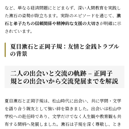
など、単なる経済問題にとどまらず、深い人間教育を実践し
た漱石の姿勢が際立ちます。実際のエピソードを通じて、
漱
石と弟子たちの信頼関係や精神的な支援の大切さ
が明確に示
されています。
夏目漱石と正岡子規：友情と金銭トラブル
の背景
二人の出会いと交流の軌跡 – 正岡子
規との出会いから交流発展までを解説
夏目漱石と正岡子規は、松山時代に出会い、共に学問・文学
を語り合う親友として強い絆を築きました。出会いは松山中
学校への赴任時であり、文学だけでなく人生観や教育観も共
有する間柄へ発展しました。漱石は子規を深く尊敬し、とき