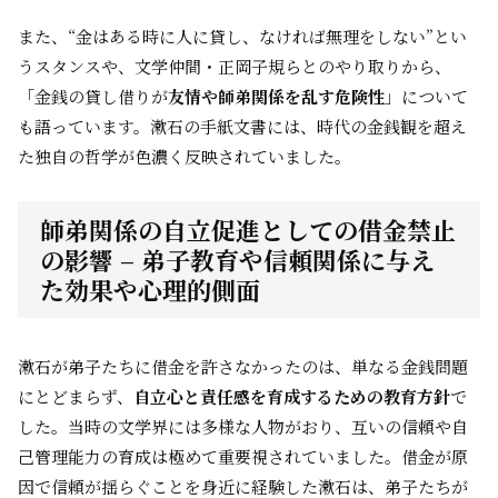
また、“金はある時に人に貸し、なければ無理をしない”とい
うスタンスや、文学仲間・正岡子規らとのやり取りから、
「金銭の貸し借りが
友情や師弟関係を乱す危険性
」について
も語っています。漱石の手紙文書には、時代の金銭観を超え
た独自の哲学が色濃く反映されていました。
師弟関係の自立促進としての借金禁止
の影響 – 弟子教育や信頼関係に与え
た効果や心理的側面
漱石が弟子たちに借金を許さなかったのは、単なる金銭問題
にとどまらず、
自立心と責任感を育成するための教育方針
で
した。当時の文学界には多様な人物がおり、互いの信頼や自
己管理能力の育成は極めて重要視されていました。借金が原
因で信頼が揺らぐことを身近に経験した漱石は、弟子たちが