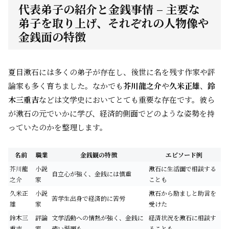
代表弟子の紹介と金銭事情 – 主要な
弟子を取り上げ、それぞれの人物像や
金銭面の特徴
夏目漱石には多くの弟子が存在し、後世に名を残す作家や評
論家も多く育ちました。なかでも
芥川龍之介
や
久米正雄
、
鈴
木三重吉
などは文学史においてとても重要な存在です。彼ら
が漱石の元でいかに学び、経済的側面でどのような姿勢を持
っていたのかを整理します。
名前
職業
金銭観の特徴
エピソード例
芥川龍
小説
漱石に生活面で相談する
自立心が強く、金銭には慎重
之介
家
ことも
久米正
小説
漱石から励ましと助言を
苦学生出身で経済的に苦労
雄
家
受けた
鈴木三
評論
文学活動への情熱が強く、金銭に
経済状況を漱石に相談す
重吉
家
疎い場面も
ることも