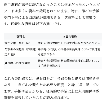
夏目漱石が弟子に許さなかったことは借金だったというエピ
ソードは多くの資料で確認されています。特に、漱石の手紙
や門下生による回想録が信頼できる一次資料として重要で
す。代表的な資料は以下の通りです。
資料名
内容の要約
青空文庫「漱石日記」
漱石の金銭管理や日々の生活記録が残されている
門下生の回想録（芥川龍
弟子時代に受けた指導や生活規律について具体的
之介 他）
な証言がある
借金や金銭援助を断る趣旨が直接的に記されてい
夏目漱石の往復書簡
る手紙が複数ある
これらの記録では、漱石自身が「金銭の貸し借りは信頼を損
なう」「自立心を養うため必要な節度」と繰り返し記してい
ます。手紙や証言からも、経済的な事情以上に人間関係や教
育観を重視していたことが読み取れます。