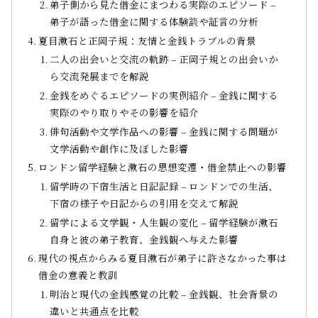
弟子側から見た借金にまつわる実際のエピソード –
弟子が語った借金に関する体験談や証言の分析
夏目漱石と正岡子規：友情と金銭トラブルの背景
二人の出会いと交流の軌跡 – 正岡子規との出会いか
ら交流発展までを解説
金銭をめぐるエピソードの実例紹介 – 金銭に関する
実際のやり取りやその影響を紹介
俳句活動や文学作品への影響 – 金銭に関する問題が
文学活動や創作に及ぼした影響
ロンドン留学経験と漱石の思想変遷・借金禁止への影響
留学時の下宿生活と日記記録 – ロンドンでの生活、
下宿の様子や日記からの引用を交えて解説
留学による文学観・人生観の変化 – 留学経験が漱石
自身と彼の弟子教育、金銭観へ与えた影響
現代の視点からみる夏目漱石が弟子に許さなかった事は
借金の意義と教訓
明治と現代の金銭感覚の比較 – 金銭観、社会背景の
違いと共通点を比較