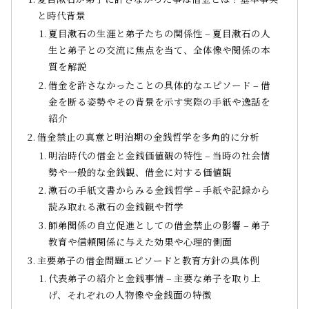
と時代背景
夏目漱石の生涯と弟子たちの関係性 – 夏目漱石の人
生と弟子との交流に焦点を当て、全体像や関係の本
質を解説
借金を許さなかったことの具体的なエピソード – 借
金を断る姿勢やその背景を示す実際の手紙や逸話を
紹介
借金禁止の真意と明治期の金銭哲学を多角的に分析
明治時代の借金と金銭価値観の特性 – 当時の社会情
勢や一般的な金銭観、借金に対する価値観
漱石の手紙文書からみる金銭哲学 – 手紙や記録から
読み取れる漱石の金銭観や哲学
師弟関係の自立促進としての借金禁止の影響 – 弟子
教育や信頼関係に与えた効果や心理的側面
主要弟子の借金問題エピソードと教育方針の具体例
代表弟子の紹介と金銭事情 – 主要な弟子を取り上
げ、それぞれの人物像や金銭面の特徴