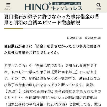
メニュー
検索
夏目漱石が弟子に許さなかった事は借金の背
景と明治の金銭エピソード徹底解説
2025.07.23
2025.07.28
夏目漱石が弟子に「借金」を許さなかった――この事実に隠され
た意外な背景をご存じでしょうか。
名作『こころ』や『吾輩は猫である』で知られる漱石です
が、彼のもとで学んだ弟子は【累計30名以上】にのぼりま
す。その一方、記録に残る多くの手紙の中で、漱石はたびた
び弟子の借金の申し出をきっぱりと断っています。実際、
【1910年】に親友の正岡子規から金銭援助を求められた際の
やりとりや、学術調査で明らかになった明治期の月収相場
（国家公務員の平均月給：約20円前後）と比較しても、漱石