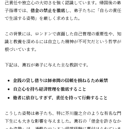
己責任や独立心の大切さを強く認識しています。帰国後の弟
子指導では、
借金の禁止を徹底
し、弟子たちに「自らの責任
で生活する姿勢」を厳しく求めました。
この背景には、ロンドンで直面した自己管理の重要性や、知
識と教養を深めるには自立した精神が不可欠だという哲学が
根づいています。
下記は、漱石が弟子に与えた主な教訓です。
金銭の貸し借りは師弟間の信頼を損ねるため厳禁
自立心を持ち経済管理を徹底すること
他者に依存しすぎず、責任を持って行動すること
こうした姿勢は弟子たち、特に芥川龍之介のような有名な門
下生にも大きな影響を与えました。漱石の「借金を許さなか
った姿勢」は、過酷なロンドン留学経験に裏付けられていま