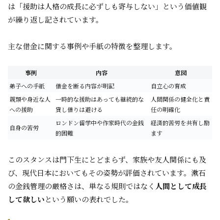
は「援助は人格の成長に必ずしも寄与しない」という価値観
が繰り返し記されています。
主な借金に関する事例や手紙の特徴を整理します。
事例
内容
意図
弟子への手紙
借金を断る内容が明記
自立心の育成
親類や身近な人
一時的な援助はあっても継続的な
人間関係の健全化と責
への援助
貸し借りは避ける
任の明確化
ロンドン留学中や作家時代の金銭
経済的苦労を共有し励
自身の苦労
的困難
ます
このスタンスは門下生にとどまらず、家族や友人関係にも及
び、現代日本においてもその姿勢が評価されています。漱石
の金銭管理の厳格さは、単なる規則ではなく
人間として成長
して欲しい
という願いの表れでした。