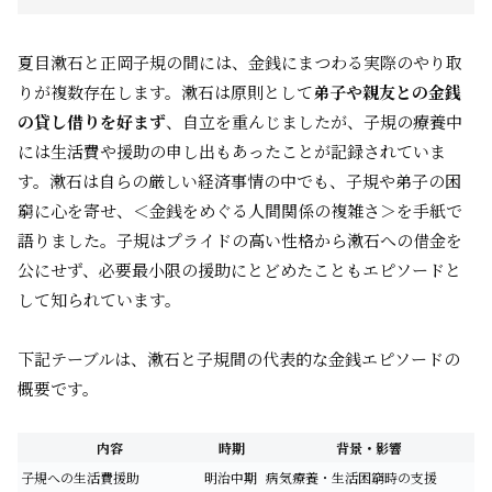
夏目漱石と正岡子規の間には、金銭にまつわる実際のやり取
りが複数存在します。漱石は原則として
弟子や親友との金銭
の貸し借りを好まず
、自立を重んじましたが、子規の療養中
には生活費や援助の申し出もあったことが記録されていま
す。漱石は自らの厳しい経済事情の中でも、子規や弟子の困
窮に心を寄せ、＜金銭をめぐる人間関係の複雑さ＞を手紙で
語りました。子規はプライドの高い性格から漱石への借金を
公にせず、必要最小限の援助にとどめたこともエピソードと
して知られています。
下記テーブルは、漱石と子規間の代表的な金銭エピソードの
概要です。
内容
時期
背景・影響
子規への生活費援助
明治中期
病気療養・生活困窮時の支援