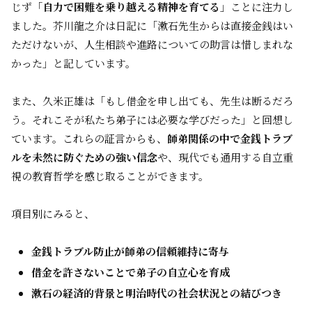
じず「
自力で困難を乗り越える精神を育てる
」ことに注力し
ました。芥川龍之介は日記に「漱石先生からは直接金銭はい
ただけないが、人生相談や進路についての助言は惜しまれな
かった」と記しています。
また、久米正雄は「もし借金を申し出ても、先生は断るだろ
う。それこそが私たち弟子には必要な学びだった」と回想し
ています。これらの証言からも、
師弟関係の中で金銭トラブ
ルを未然に防ぐための強い信念
や、現代でも通用する自立重
視の教育哲学を感じ取ることができます。
項目別にみると、
金銭トラブル防止が師弟の信頼維持に寄与
借金を許さないことで弟子の自立心を育成
漱石の経済的背景と明治時代の社会状況との結びつき