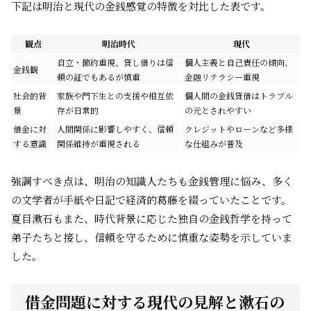
下記は明治と現代の金銭感覚の特徴を対比した表です。
観点
明治時代
現代
自立・節約重視、貸し借りは信
個人主義と自己責任の傾向、
金銭観
頼の証でもあるが慎重
金融リテラシー重視
社会的背
家族や門下生との支援や相互依
個人間の金銭貸借はトラブル
景
存が日常的
の元とされやすい
借金に対
人間関係に影響しやすく、信頼
クレジットやローンなど多様
する意識
関係維持が重視される
な仕組みが普及
強調すべき点は、明治の知識人たちも金銭管理に悩み、多く
の文学者が手紙や日記で経済的葛藤を綴っていたことです。
夏目漱石もまた、時代背景に応じた独自の金銭哲学を持って
弟子たちと接し、信頼を守るために慎重な姿勢を示していま
した。
借金問題に対する現代の見解と漱石の