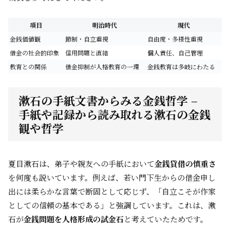
項目
明治時代
現代
金銭価値観
節制・自立重視
自由度・多様性重視
借金の社会的印象
信用問題と直結
個人責任、自己管理
教育との関係
借金抑制が人格教育の一環
金銭教育は多岐にわたる
漱石の手紙文書からみる金銭哲学 –
手紙や記録から読み取れる漱石の金銭
観や哲学
夏目漱石は、弟子や親友への手紙において
金銭貸借の慎重さ
を何度も説いています。例えば、若い門下生からの借金申し
出には柔らかな言葉で断固として応じず、「自立こそが作家
としての信頼の基本である」と強調しています。これは、漱
石が
金銭問題を人格形成の試金石
と考えていたためです。