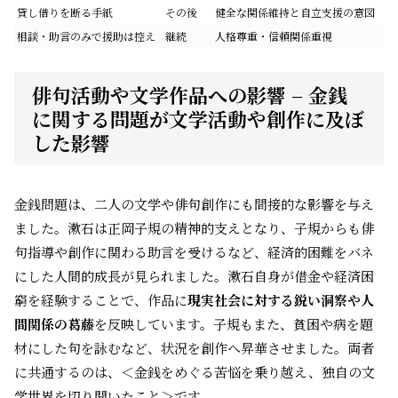
貸し借りを断る手紙
その後
健全な関係維持と自立支援の意図
相談・助言のみで援助は控え
継続
人格尊重・信頼関係重視
俳句活動や文学作品への影響 – 金銭
に関する問題が文学活動や創作に及ぼ
した影響
金銭問題は、二人の文学や俳句創作にも間接的な影響を与え
ました。漱石は正岡子規の精神的支えとなり、子規からも俳
句指導や創作に関わる助言を受けるなど、経済的困難をバネ
にした人間的成長が見られました。漱石自身が借金や経済困
窮を経験することで、作品に
現実社会に対する鋭い洞察や人
間関係の葛藤
を反映しています。子規もまた、貧困や病を題
材にした句を詠むなど、状況を創作へ昇華させました。両者
に共通するのは、＜金銭をめぐる苦悩を乗り越え、独自の文
学世界を切り開いたこと＞です。