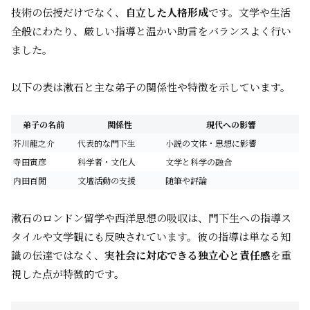
技術の伝授だけでなく、
自立した人格形成
です。文学や生活
全般にわたり、厳しい指導と温かい助言をバランスよく行い
ました。
以下の表は漱石と主な弟子の関係性や特徴を示しています。
弟子の名前
関係性
現代への影響
芥川龍之介
代表的な門下生
小説の文体・思想に影響
寺田寅彦
科学者・文化人
文学と科学の融合
内田百閒
文壇活動の支援
随筆や評論
漱石のロンドン留学や西洋思想の吸収は、門下生への指導ス
タイルや文学観にも反映されています。彼の指導は単なる知
識の伝達ではなく、
実社会に対応できる独立心と責任感
を重
視した点が特徴的です。