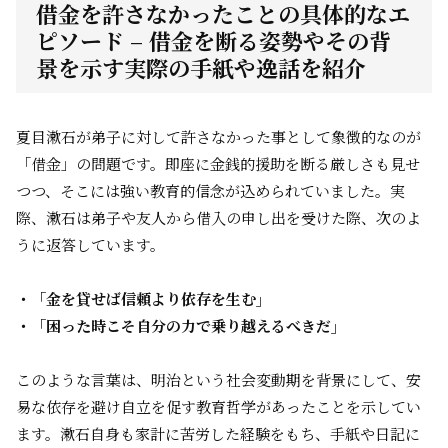
借金を許さなかったことの具体的なエ
ピソード – 借金を断る姿勢やその背
景を示す実際の手紙や逸話を紹介
夏目漱石が弟子に対して許さなかった事として象徴的なのが
「借金」の問題です。即座に金銭的援助を断る厳しさも見せ
つつ、そこには強い教育的信念が込められていました。実
際、漱石は弟子や友人から借入の申し出を受けた際、次のよ
うに返答しています。
・「金を貸せば信頼より依存を生む」
・「困った時こそ自分の力で乗り越えるべきだ」
このような言葉は、明治という社会変動期を背景にして、安
易な依存を避け自立を促す教育哲学があったことを示してい
ます。漱石自身も家計に苦労した経験をもち、手紙や日記に