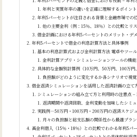
年利5パーセントの定義と借金における役割 – 年
年利と実質年率の違いを正確に理解するポイント 
年利5パーセントが注目される背景と金融市場での位
他の主要金利（例：15％、18％）との比較とリス
借金計画における年利5パーセントのメリット・デメ
年利5パーセントで借金の利息計算方法と具体事例
基本の利息計算式および金利計算方法 電卓やツール
金利計算アプリ・シミュレーションツールの機能と
具体的な金額別計算例（10万円、50万円、100万円
負担額がどのように変化するか各シナリオで視覚化
借金返済シミュレーションを活用した返済計画の立て
シミュレーションの組み立て方と利用時の注意点 –
返済期間や返済回数、金利変動を加味したシミュレ
実践例―50万円・100万円・200万円の返済スケジ
月々の負担額と総支払額の関係性から最適プランの
高金利借入（15％・18％）との比較でわかる年利5パ
金利15パーセント・18パーセントとの具体的総返済