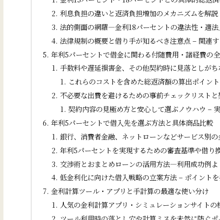
利息負担の違いと返済負担増加のメカニズムを解説 
法的側面の網羅―金利18パーセントの違法性・適法
法律規制の概要と借り手が知るべき注意点 – 関連
年利5パーセントで借金に関わる付随費用・諸経費の
手数料や遅延損害金、その他契約時に見落としがちな
これらのコストを含めた総返済額の算出ポイント 
不必要な出費を避けるための事前チェックリストと契
契約内容の見極め方と安心して選ぶノウハウ – 
年利5パーセントで借入先を選ぶ方法と具体商品比較
銀行、消費者金融、ネットローンなどサービス別の金
年利5パーセントを実現するための審査基準や借り換
交渉術とおまとめローンの活用方法―利用成功例より
低金利化に向けた借入戦略の立案方法 – ポイント
金利計算ツール・アプリと手計算の最適な使い分け
人気の金利計算アプリ・シミュレーションサイトの機
ツール利用時の落とし穴や計算ミスを未然に防ぐポイ