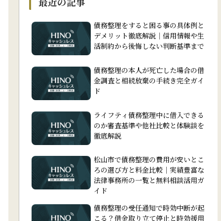
最近の記事
債務整理をすると困る事の具体例と
デメリット徹底解説｜信用情報や生
活制約から後悔しない判断基準まで
債務整理の本人が死亡した場合の借
金調査と相続放棄の手続き完全ガイ
ド
ライフティ債務整理中に借入できる
のか審査基準や他社比較と体験談を
徹底解説
松山市で債務整理の費用が安いとこ
ろの選び方と料金比較｜実績豊富な
法律事務所の一覧と無料相談活用ガ
イド
債務整理の受任通知で時効中断が起
こる？借金取り立て停止と時効援用