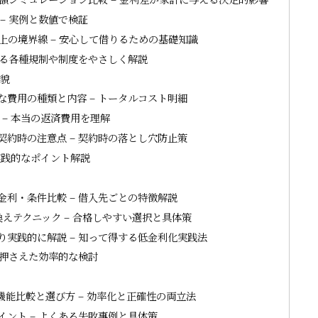
– 実例と数値で検証
上の境界線 – 安心して借りるための基礎知識
する各種規制や制度をやさしく解説
全貌
費用の種類と内容 – トータルコスト明細
– 本当の返済費用を理解
約時の注意点 – 契約時の落とし穴防止策
実践的なポイント解説
利・条件比較 – 借入先ごとの特徴解説
えテクニック – 合格しやすい選択と具体策
実践的に解説 – 知って得する低金利化実践法
を押さえた効率的な検討
能比較と選び方 – 効率化と正確性の両立法
ント – よくある失敗事例と具体策