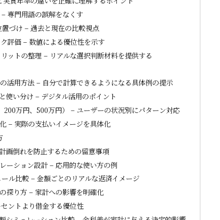
利と実質年率の違いを正確に理解するポイント
– 専門用語の誤解をなくす
置づけ – 過去と現在の比較視点
ク評価 – 数値による優位性を示す
リットの整理 – リアルな選択判断材料を提供する
の活用方法 – 自分で計算できるようになる具体例の提示
使い分け – デジタル活用のポイント
、200万円、500万円） – ユーザーの状況別にパターン対応
 – 実際の支払いイメージを具体化
方
 計画倒れを防止するための留意事項
ーション設計 – 応用的な使い方の例
ュール比較 – 金額ごとのリアルな返済イメージ
探り方 – 家計への影響を明確化
ーセントより借金する優位性
額シミュレーション比較 – 金利差が家計に与える決定的影響