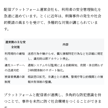
配信プラットフォーム運営会社も、利用者の安全管理強化を
急速に進めています。とくに近年は、刺傷事件の発生や社会
的要請の高まりを受けて、多層的な対策が講じられていま
す。
運営側の主な安
内容
全対策
利用規約の厳格
迷惑行為や嫌がらせ、個人情報特定行為などを詳細に規定
化
し、違反時は即アカウント停止。
違反ユーザーへ
通報システムやAI監視による自動検知、夜間・休日問わず
の迅速対応
24時間体制のサポート強化。
被害者保護の新
相談窓口拡充、弁護士との連携、警視庁等公的機関との情
制度
報共有体制の整備。
プラットフォームと配信者が連携し、多角的な防犯意識を持
つことで、事件を未然に防ぐ社会環境をつくることができま
す。