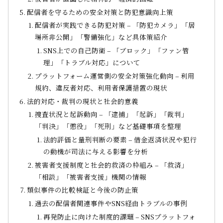
配信者を守るための安全対策と防犯意識向上策
配信者が実践できる防犯対策 – 「防犯カメラ」「居
場所非公開」「警備強化」など具体策紹介
SNS上での自己防衛 – 「ブロック」「ファン管
理」「トラブル対応」について
プラットフォーム運営側の安全対策強化動向 – 利用
規約、違反者対応、利用者保護措置の現状
法的対応・裁判の現状と社会的意義
捜査状況と起訴動向 – 「逮捕」「起訴」「裁判」
「判決」「懲役」「死刑」など基礎事項を整理
法的評価と量刑判断の要素 – 借金返済状況や犯行
の動機が司法に与える影響を分析
被害者支援制度と社会的救済の枠組み – 「救済」
「相談」「被害者支援」機関の情報
類似事件の比較検証と今後の防止策
過去の配信者関連事件やSNS経由トラブルの事例
再発防止に向けた制度的課題 – SNSプラットフォ