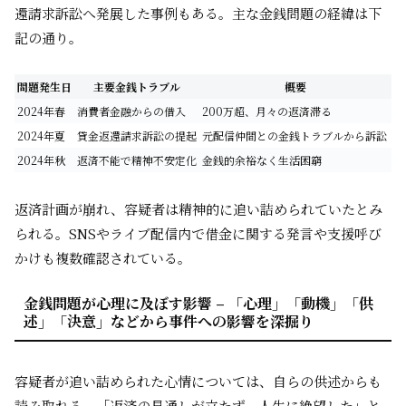
還請求訴訟へ発展した事例もある。主な金銭問題の経緯は下
記の通り。
問題発生日
主要金銭トラブル
概要
2024年春
消費者金融からの借入
200万超、月々の返済滞る
2024年夏
貸金返還請求訴訟の提起
元配信仲間との金銭トラブルから訴訟
2024年秋
返済不能で精神不安定化
金銭的余裕なく生活困窮
返済計画が崩れ、容疑者は精神的に追い詰められていたとみ
られる。SNSやライブ配信内で借金に関する発言や支援呼び
かけも複数確認されている。
金銭問題が心理に及ぼす影響 – 「心理」「動機」「供
述」「決意」などから事件への影響を深掘り
容疑者が追い詰められた心情については、自らの供述からも
読み取れる。「返済の見通しが立たず、人生に絶望した」と