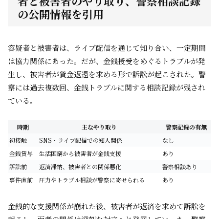
者と被害者のやり取り、警察相談記録
の公開情報を引用
容疑者と被害者は、ライブ配信を通じて知り合い、一定期間
は協力関係にあった。だが、金銭授受をめぐるトラブルが発
生し、被害者が貸金返還を求める形で訴訟が起こされた。警
察には過去複数回、金銭トラブルに関する相談記録が残され
ている。
時期
主なやり取り
警察記録の有無
初接触
SNS・ライブ配信での知人関係
なし
金銭貸与
生活困窮から被害者が金銭支援
あり
訴訟前
返済滞納、被害者との関係悪化
警察相談あり
事件直前
圧力やトラブル相談が警察に寄せられる
あり
金銭的な支援関係が崩れた後、被害者が返済を求めて訴訟を