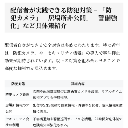
配信者が実践できる防犯対策 – 「防
犯カメラ」「居場所非公開」「警備強
化」など具体策紹介
配信者自身ができる安全対策は多岐にわたります。特に近年
は「防犯カメラ」や「セキュリティ機器」の導入で事件抑止
効果が期待されています。以下の対策を組み合わせることで
高度な抑制力が見込めます。
防犯対策
詳細内容
玄関や配信部屋周辺に高画質カメラを設置。リアルタイム
防犯カメラ設置
監視アプリも併用推奨。
居場所情報の非
配信やSNS投稿で位置情報・外観等を伏せ、個人情報を厳
公開
格に管理。
セキュリティ会
不審者通知や警備巡回サービスを活用。24時間対応体制で
社の利用
危険察知が強化される。