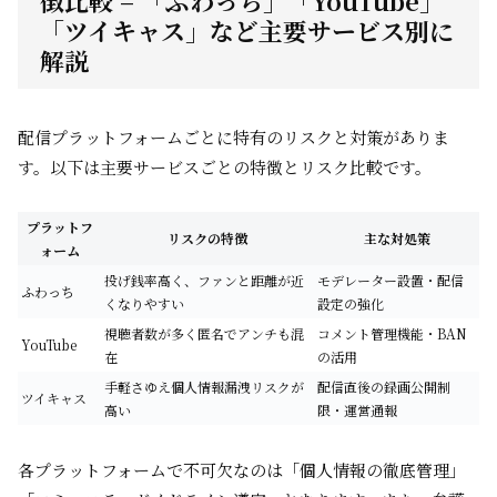
徴比較 – 「ふわっち」「YouTube」
「ツイキャス」など主要サービス別に
解説
配信プラットフォームごとに特有のリスクと対策がありま
す。以下は主要サービスごとの特徴とリスク比較です。
プラットフ
リスクの特徴
主な対処策
ォーム
投げ銭率高く、ファンと距離が近
モデレーター設置・配信
ふわっち
くなりやすい
設定の強化
視聴者数が多く匿名でアンチも混
コメント管理機能・BAN
YouTube
在
の活用
手軽さゆえ個人情報漏洩リスクが
配信直後の録画公開制
ツイキャス
高い
限・運営通報
各プラットフォームで不可欠なのは「個人情報の徹底管理」