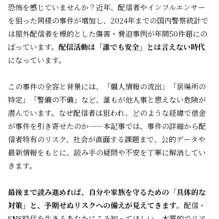
恐怖を感じていませんか？近年、配信者やインフルエンサー
を狙った同様の事件が増加し、
2024年までの国内警察統計で
は屋外配信者を標的とした傷害・脅迫事例が年間50件超
にの
ぼっています。
配信活動は「誰でも安全」とは言えない時代
になっています。
この事件の全容と背景には、「個人情報の流出」「居場所の
特定」「警備の不備」など、誰もが他人事と思えない危険が
潜んでいます。なぜ配信者は狙われ、どのような経緯で借金
が事件を引き寄せたのか——本記事では、事件の詳細から配
信者特有のリスク、社会が直面する課題まで、公的データや
最新情報をもとに、読み手の疑問や不安を丁寧に解消してい
きます。
最後まで読み進めれば、自分や家族を守るための「具体的な
対策」と、予期せぬリスクへの備えが見えてきます
。配信・
SNS時代を生きるあなたにこそ知ってほしい、本質的でリア