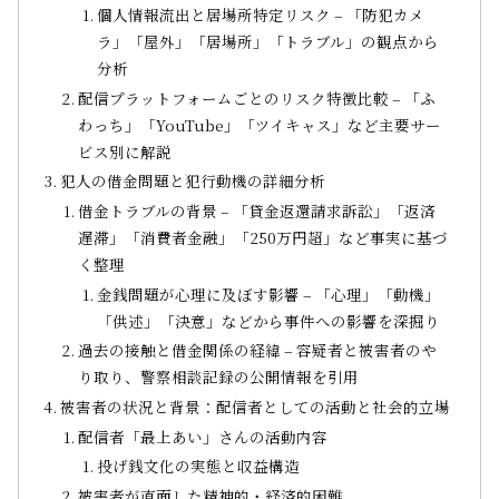
個人情報流出と居場所特定リスク – 「防犯カメ
ラ」「屋外」「居場所」「トラブル」の観点から
分析
配信プラットフォームごとのリスク特徴比較 – 「ふ
わっち」「YouTube」「ツイキャス」など主要サー
ビス別に解説
犯人の借金問題と犯行動機の詳細分析
借金トラブルの背景 – 「貸金返還請求訴訟」「返済
遅滞」「消費者金融」「250万円超」など事実に基づ
く整理
金銭問題が心理に及ぼす影響 – 「心理」「動機」
「供述」「決意」などから事件への影響を深掘り
過去の接触と借金関係の経緯 – 容疑者と被害者のや
り取り、警察相談記録の公開情報を引用
被害者の状況と背景：配信者としての活動と社会的立場
配信者「最上あい」さんの活動内容
投げ銭文化の実態と収益構造
被害者が直面した精神的・経済的困難