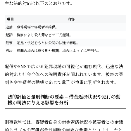
主な法的対応は以下のとおりです。
項目
内容
逮捕
事件現場で容疑者が確保。
起訴
検察により殺人罪などで正式起訴。
裁判
証拠・供述をもとに公開の法廷で審理。
判決
有罪の場合は懲役刑や無期、場合によっては死刑も。
配信やSNSで広がる犯罪現場の可視化が進む現代、迅速な法
的対応と社会全体への説明責任が問われています。被害の深
刻さや容疑者の動機に応じて量刑が慎重に判断されます。
法的評価と量刑判断の要素 – 借金返済状況や犯行の動
機が司法に与える影響を分析
刑事裁判では、容疑者自身の借金返済状況や被害者との金銭
的トラブルの有無が量刑判断の重要な要素となります。たと