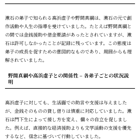
漱石の弟子で知られる高浜虚子や野間真綱は、漱石の元で創
作活動や人生の指導を受けていました。たとえば野間真綱と
の間では金銭援助や借金要請があったとされていますが、漱
石は許可しなかったことが記録に残っています。この態度は
弟子の成長を促すための意図的なものであり、周囲からも理
解されていました。
野間真綱や高浜虚子との関係性 – 各弟子ごとの状況説
明
高浜虚子に対しても、生活面での助言や支援は与えました
が、金銭そのものの貸し借りは慎重に対応していました。漱
石は門下生によって接し方を変え、個々の自立を促しまし
た。例えば、直接的な経済援助よりも文学活動の支援を優先
するなど、信念に基づいて行動していました。