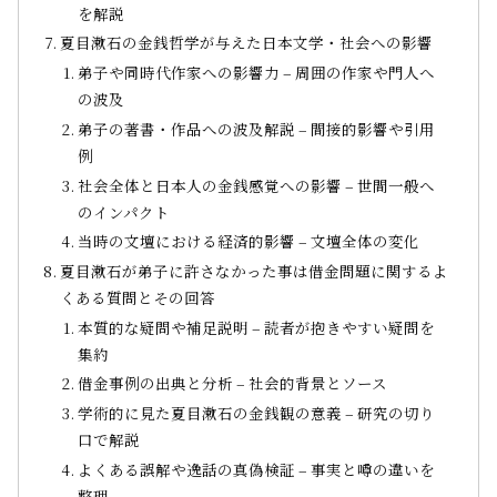
を解説
夏目漱石の金銭哲学が与えた日本文学・社会への影響
弟子や同時代作家への影響力 – 周囲の作家や門人へ
の波及
弟子の著書・作品への波及解説 – 間接的影響や引用
例
社会全体と日本人の金銭感覚への影響 – 世間一般へ
のインパクト
当時の文壇における経済的影響 – 文壇全体の変化
夏目漱石が弟子に許さなかった事は借金問題に関するよ
くある質問とその回答
本質的な疑問や補足説明 – 読者が抱きやすい疑問を
集約
借金事例の出典と分析 – 社会的背景とソース
学術的に見た夏目漱石の金銭観の意義 – 研究の切り
口で解説
よくある誤解や逸話の真偽検証 – 事実と噂の違いを
整理