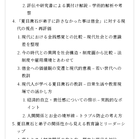
評伝や研究書による裏付け解説 – 学術的解析や考
察
「夏目漱石が弟子に許さなかった事は借金」に対する現
代の視点・再評価
現代における金銭感覚との比較 – 現代社会との意識
差を整理
今の時代との異同を社会構造・制度面から比較 – 法
制度や雇用環境とあわせて
借金への価値観の変遷と現代的意義 – 若い世代への
教訓
現代人が学べる夏目漱石の教訓 – 日常生活や教育現
場での活かし方
経済的自立・責任感についての啓示 – 実践的なポ
イント
人間関係とお金の境界線 – トラブル防止の考え方
夏目漱石と弟子の関係性から見える教育論とリーダーシ
ップ