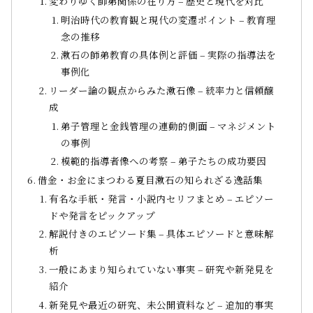
変わりゆく師弟関係の在り方 – 歴史と現代を対比
明治時代の教育観と現代の変遷ポイント – 教育理
念の推移
漱石の師弟教育の具体例と評価 – 実際の指導法を
事例化
リーダー論の観点からみた漱石像 – 統率力と信頼醸
成
弟子管理と金銭管理の連動的側面 – マネジメント
の事例
模範的指導者像への考察 – 弟子たちの成功要因
借金・お金にまつわる夏目漱石の知られざる逸話集
有名な手紙・発言・小説内セリフまとめ – エピソー
ドや発言をピックアップ
解説付きのエピソード集 – 具体エピソードと意味解
析
一般にあまり知られていない事実 – 研究や新発見を
紹介
新発見や最近の研究、未公開資料など – 追加的事実