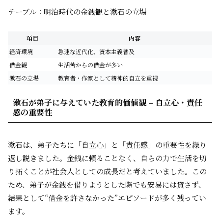
テーブル：明治時代の金銭観と漱石の立場
項目
内容
経済環境
急速な近代化、資本主義普及
借金観
生活苦からの借金が多い
漱石の立場
教育者・作家として精神的自立を重視
漱石が弟子に与えていた教育的価値観 – 自立心・責任
感の重要性
漱石は、弟子たちに「自立心」と「責任感」の重要性を繰り
返し説きました。金銭に頼ることなく、自らの力で生活を切
り拓くことが社会人としての成長だと考えていました。この
ため、弟子が金銭を借りようとした際でも安易には貸さず、
結果として“借金を許さなかった”エピソードが多く残ってい
ます。