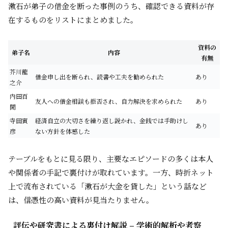
漱石が弟子の借金を断った事例のうち、確認できる資料が存
在するものをリストにまとめました。
資料の
弟子名
内容
有無
芥川龍
借金申し出を断られ、読書や工夫を勧められた
あり
之介
内田百
友人への借金相談も拒否され、自力解決を求められた
あり
閒
寺田寅
経済自立の大切さを繰り返し説かれ、金銭では手助けし
あり
彦
ない方針を体感した
テーブルをもとに見る限り、主要なエピソードの多くは本人
や関係者の手記で裏付けが取れています。一方、時折ネット
上で流布されている「漱石が大金を貸した」という話など
は、信憑性の高い資料が見当たりません。
評伝や研究書による裏付け解説 – 学術的解析や考察