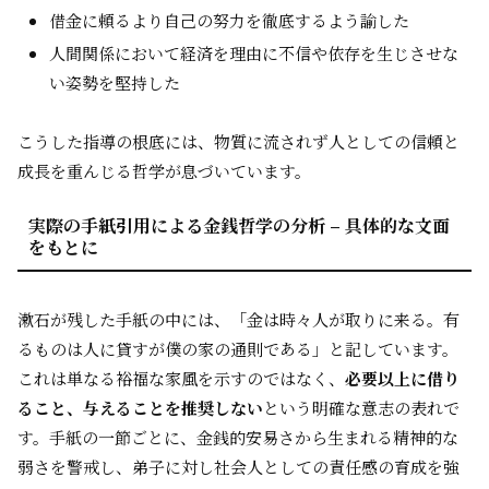
借金に頼るより自己の努力を徹底するよう諭した
人間関係において経済を理由に不信や依存を生じさせな
い姿勢を堅持した
こうした指導の根底には、物質に流されず人としての信頼と
成長を重んじる哲学が息づいています。
実際の手紙引用による金銭哲学の分析 – 具体的な文面
をもとに
漱石が残した手紙の中には、「金は時々人が取りに来る。有
るものは人に貸すが僕の家の通則である」と記しています。
これは単なる裕福な家風を示すのではなく、
必要以上に借り
ること、与えることを推奨しない
という明確な意志の表れで
す。手紙の一節ごとに、金銭的安易さから生まれる精神的な
弱さを警戒し、弟子に対し社会人としての責任感の育成を強