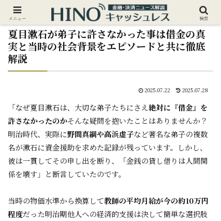
メニュー
検索
夏目漱石が弟子に許さなかった事は借金の真
実と当時の社会背景をエピソードと共に徹底
解説
2025.07.22
2025.07.28
「なぜ夏目漱石は、大切な弟子たちにさえ
絶対に『借金』を
許さなかったのか
――そんな疑問を抱いたことはありませんか？
明治時代、実際に
野間真綱や高浜虚子
など著名な弟子の複数
名が漱石に資金援助を求めた記録が残っています。しかし、
彼は一貫してその申し出を断り、「金銭の貸し借りは人間関
係を壊す」と断言していたのです。
当時の物価水準から換算して
教師の平均月給が今の約10万円
程度
だった明治期――他人への経済的支援は決して簡単な選択肢