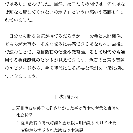
ではありませんでした。当然、弟子たちの間では「先生はな
ぜ頑なに貸してくれないのか？」という戸惑いや葛藤も生ま
れていました。
「自分なら断る勇気が持てるだろうか」「お金と人間関係、
どちらが大事か」――そんな悩みに共感できるあなたへ。最後ま
で読むことで、
夏目漱石の信念や教育論、そして現代でも通
用する金銭感覚のヒント
が見えてきます。漱石の言葉や実際
のエピソードから、今の時代にこそ必要な教訓を一緒に探っ
ていきましょう。
目次
夏目漱石が弟子に許さなかった事は借金の背景と当時の
社会状況
夏目漱石の時代認識と金銭観 – 明治期における社会
変動から形成された漱石の金銭観