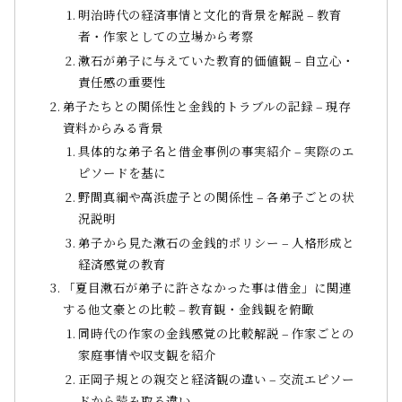
明治時代の経済事情と文化的背景を解説 – 教育
者・作家としての立場から考察
漱石が弟子に与えていた教育的価値観 – 自立心・
責任感の重要性
弟子たちとの関係性と金銭的トラブルの記録 – 現存
資料からみる背景
具体的な弟子名と借金事例の事実紹介 – 実際のエ
ピソードを基に
野間真綱や高浜虚子との関係性 – 各弟子ごとの状
況説明
弟子から見た漱石の金銭的ポリシー – 人格形成と
経済感覚の教育
「夏目漱石が弟子に許さなかった事は借金」に関連
する他文豪との比較 – 教育観・金銭観を俯瞰
同時代の作家の金銭感覚の比較解説 – 作家ごとの
家庭事情や収支観を紹介
正岡子規との親交と経済観の違い – 交流エピソー
ドから読み取る違い