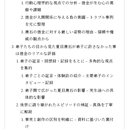
行動心理学的な視点での分析 – 借金が生む心の葛
藤や課題
借金が人間関係に与える負の側面 – トラブル事例
を元に整理
漱石の借金に対する厳しい姿勢の理由 – 信頼や権
威の観点から
弟子たちの目から見た夏目漱石が弟子に許さなかった事
は借金のリアルな評価
弟子の証言・回想録・記録をもとに – 多角的な視点
を集約
弟子ごとの証言・体験談の紹介 – 主要弟子のイン
タビュー・記録
弟子間で広がった夏目漱石の影響 – 実生活への具
体的な影響
後世に語り継がれたエピソードの検証 – 真偽を丁寧
に解説
事実と創作の区別を明確に – 資料に基づいた裏付
け