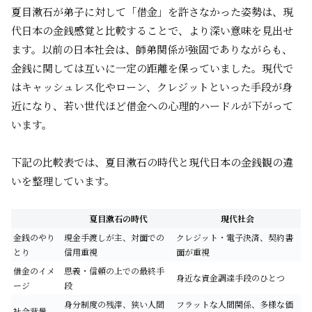
夏目漱石が弟子に対して「借金」を許さなかった姿勢は、現
代日本の金銭感覚と比較することで、より深い意味を見出せ
ます。以前の日本社会は、師弟関係が強固でありながらも、
金銭に関しては互いに一定の距離を保っていました。現代で
はキャッシュレス化やローン、クレジットといった手段が身
近になり、若い世代ほど借金への心理的ハードルが下がって
います。
下記の比較表では、夏目漱石の時代と現代日本の金銭観の違
いを整理しています。
夏目漱石の時代
現代社会
金銭のやり
現金手渡しが主、対面での
クレジット・電子決済、契約書
とり
信用重視
面が重視
借金のイメ
恩義・信頼の上での最終手
身近な資金調達手段のひとつ
ージ
段
身分制度の残滓、狭い人間
フラットな人間関係、多様な価
社会背景