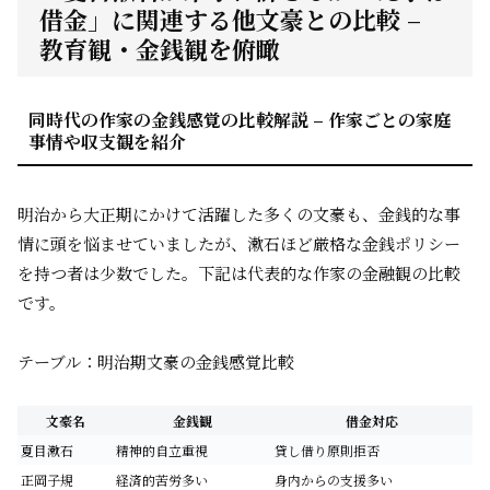
借金」に関連する他文豪との比較 –
教育観・金銭観を俯瞰
同時代の作家の金銭感覚の比較解説 – 作家ごとの家庭
事情や収支観を紹介
明治から大正期にかけて活躍した多くの文豪も、金銭的な事
情に頭を悩ませていましたが、漱石ほど厳格な金銭ポリシー
を持つ者は少数でした。下記は代表的な作家の金融観の比較
です。
テーブル：明治期文豪の金銭感覚比較
文豪名
金銭観
借金対応
夏目漱石
精神的自立重視
貸し借り原則拒否
正岡子規
経済的苦労多い
身内からの支援多い