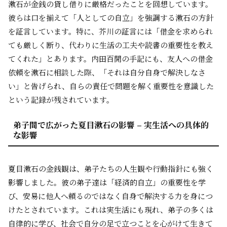
漱石が金銭の貸し借りに厳格だったことを回想しています。
彼らは口を揃えて「人としての自立」を強調する漱石の方針
を証言しています。特に、芥川の証言には「借金を求められ
ても厳しく断り、代わりに生活の工夫や読書の重要性を教え
てくれた」とあります。内田百閒の手記にも、友人への借金
依頼を漱石に相談した際、「それは自分自身で解決しなさ
い」と告げられ、自らの責任で問題を解く重要性を意識した
という記録が残されています。
弟子間で広がった夏目漱石の影響 – 実生活への具体的
な影響
夏目漱石の金銭観は、弟子たちの人生観や行動指針にも強く
影響しました。彼の弟子達は「経済的自立」の重要性を学
び、安易に他人へ頼るのではなく自身で解決する力を身につ
けたとされています。これは実生活にも現れ、弟子の多くは
自律的に学び、社会で自分の足で立つことを心がけて生きて