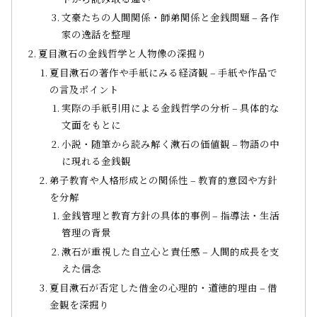
文豪たちの人間関係・師弟関係と金銭問題 – 各作
家の逸話を整理
夏目漱石の金銭哲学と人物像の深掘り
夏目漱石の著作や手紙にみる経済観 – 手紙や作品で
の言及ポイント
実際の手紙引用による金銭哲学の分析 – 具体的な
文面をもとに
小説・随筆から読み解く漱石の価値観 – 物語の中
に現れる金銭観
弟子教育や人格形成との関係性 – 教育的意図や方針
を分解
金銭管理と教育方針の具体的事例 – 指導法・生活
管理の背景
漱石が重視した自立心と責任感 – 人間的成長を支
えた信念
夏目漱石が否定した借金の心理的・道徳的理由 – 借
金観を深掘り