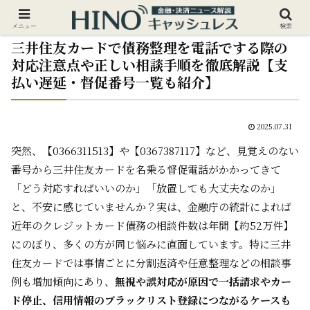
メニュー
検索
三井住友カードで債務整理を電話でする際の
対応注意点や正しい相談手順を徹底解説【支
払い遅延・督促番号一覧も紹介】
2025.07.31
突然、【0366311513】や【0367387117】など、見覚えのない
番号から三井住友カードを名乗る督促電話がかかってきて
――「どう対応すればいいのか」「放置しても大丈夫なのか」
と、不安に感じていませんか？実は、金融庁の統計によれば
近年のクレジットカード債務の相談件数は年間【約52万件】
にのぼり、多くの方が同じ悩みに直面しています。特に三井
住友カードでは事情ごとに分割返済や任意整理などの相談事
例も増加傾向にあり、
無視や誤対応が原因で一括請求やカー
ド停止、信用情報のブラックリスト登録につながるケースも