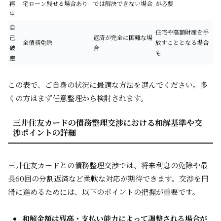
再
宅ローン残せる場合あり
では解決できない場合
が必要
生
自
住宅や高額財産を手
己
返済が完全に困難な場
全債務免除
放すこととなる場合
破
合
も
産
この表で、ご自身の状況に最適な方法を選んでください。多
くの方はまず任意整理から検討されます。
三井住友カードの債務整理交渉における和解基準や交
渉ポイントの詳細
三井住友カードとの債務整理交渉では、将来利息の免除や最
長60回の分割返済など柔軟な対応が期待できます。交渉を円
滑に進めるためには、以下のポイントの把握が重要です。
和解金額は残高・支払い能力によって調整される場合が