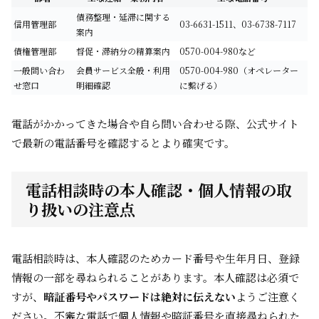
債務整理・延滞に関する
信用管理部
03-6631-1511、03-6738-7117
案内
債権管理部
督促・滞納分の精算案内
0570-004-980など
一般問い合わ
会員サービス全般・利用
0570-004-980（オペレーター
せ窓口
明細確認
に繋げる）
電話がかかってきた場合や自ら問い合わせる際、公式サイト
で最新の電話番号を確認するとより確実です。
電話相談時の本人確認・個人情報の取
り扱いの注意点
電話相談時は、本人確認のためカード番号や生年月日、登録
情報の一部を尋ねられることがあります。本人確認は必須で
すが、
暗証番号やパスワードは絶対に伝えない
ようご注意く
ださい。不審な電話で個人情報や暗証番号を直接尋ねられた