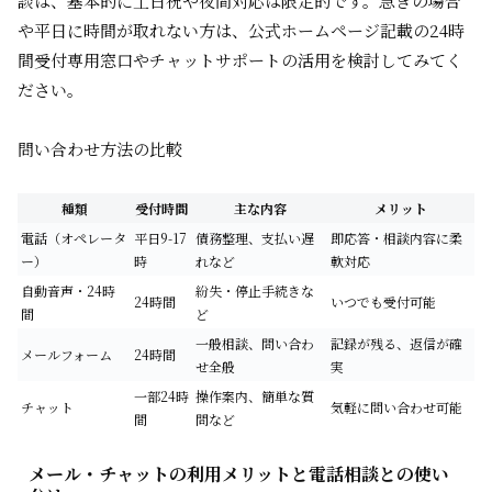
談は、基本的に土日祝や夜間対応は限定的です。急ぎの場合
や平日に時間が取れない方は、公式ホームページ記載の24時
間受付専用窓口やチャットサポートの活用を検討してみてく
ださい。
問い合わせ方法の比較
種類
受付時間
主な内容
メリット
電話（オペレータ
平日9-17
債務整理、支払い遅
即応答・相談内容に柔
ー）
時
れなど
軟対応
自動音声・24時
紛失・停止手続きな
24時間
いつでも受付可能
間
ど
一般相談、問い合わ
記録が残る、返信が確
メールフォーム
24時間
せ全般
実
一部24時
操作案内、簡単な質
チャット
気軽に問い合わせ可能
間
問など
メール・チャットの利用メリットと電話相談との使い