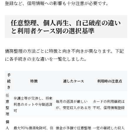
登録など、信用情報への影響も十分注意が必要です。
任意整理、個人再生、自己破産の違い
と利用者ケース別の選択基準
債務整理の方法ごとに特徴と向き不向きが異なります。下記
に各手続きの主な違いを一覧化しました。
手
続
特徴
適したケース
利用時の注意点
き
任
弁護士等が交渉し、将来
意
毎月の返済が厳しい
カードの利用継続は
利息のカットや分割返済
整
が、安定収入がある方
不可、信用情報登録
可
理
個
人
最大90％債務免除可、住
借金が多額で任意整理
一定の継続した収入