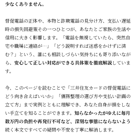
少なくありません
。
督促電話の正体や、本物と詐欺電話の見分け方、支払い遅延
時の損失回避策――その一つひとつが、あなたとご家族の生活や
信用に大きく影響します。「電話を無視していたら、突然自
宅や職場に連絡が…」「どう説明すれば迷惑をかけずに済
む？」という、誰にも相談しづらい気持ちにも寄り添いなが
ら、
安心して正しい対応ができる具体策を徹底解説
していま
す。
今、このページを読むことで「三井住友カードの督促電話に
どう向き合えばいいか」「債務整理の選び方や支払い計画の
立て方」まで実例とともに理解でき、あなた自身が損をしな
い手立てを知ることができます。
知らなかったがゆえに毎月
数万円の負担や再発行不可など、深刻な事態にならないよう
続く本文ですべての疑問や不安を丁寧に解消します。