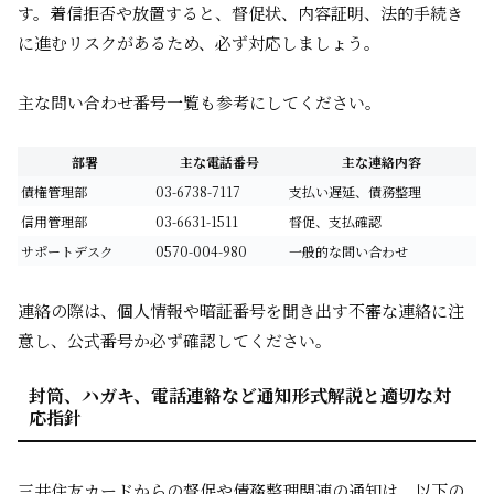
す。着信拒否や放置すると、督促状、内容証明、法的手続き
に進むリスクがあるため、必ず対応しましょう。
主な問い合わせ番号一覧も参考にしてください。
部署
主な電話番号
主な連絡内容
債権管理部
03-6738-7117
支払い遅延、債務整理
信用管理部
03-6631-1511
督促、支払確認
サポートデスク
0570-004-980
一般的な問い合わせ
連絡の際は、個人情報や暗証番号を聞き出す不審な連絡に注
意し、公式番号か必ず確認してください。
封筒、ハガキ、電話連絡など通知形式解説と適切な対
応指針
三井住友カードからの督促や債務整理関連の通知は、以下の