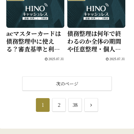
督促番号一覧も紹
介】
acマスターカードは
債務整理は何年で終
債務整理中に使え
わるのか全体の期間
る？審査基準と利用
や任意整理・個人再
可否・リスクを徹底
生・自己破産の手続
2025.07.31
2025.07.31
解説
きと返済まで徹底解
説
次のページ
次
1
2
38
へ