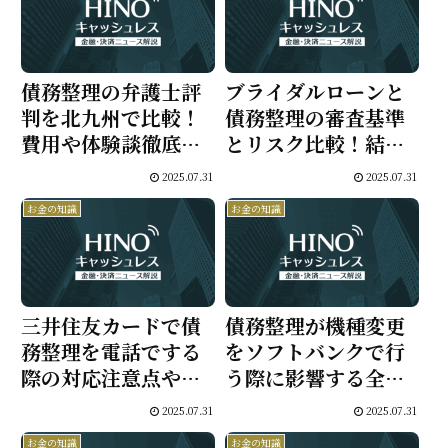
債務整理の弁護士評
ブライダルローンと
判を北九州で比較！
債務整理の審査基準
費用や体験談徹底ガ
とリスク比較！結婚
イドと専門家の選び
資金や借金整理で賢
2025.07.31
2025.07.31
方
く選ぶ方法
お金の知識
お金の知識
三井住友カードで債
債務整理が機種変更
務整理を電話でする
をソフトバンクで行
際の対応注意点や正
う際に影響する全知
しい相談手順を徹底
識と分割審査を通す
2025.07.31
2025.07.31
解説【支払い遅延・
具体策
お金の知識
お金の知識