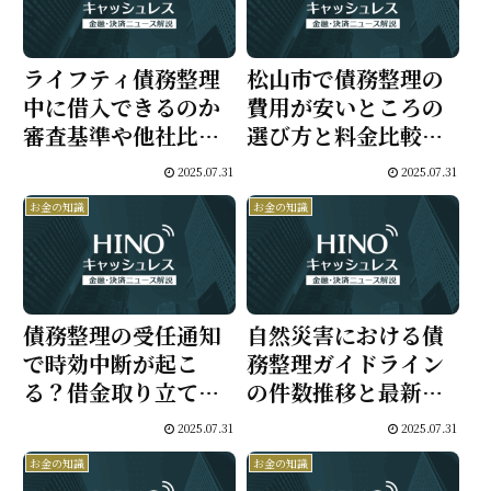
ライフティ債務整理
松山市で債務整理の
中に借入できるのか
費用が安いところの
審査基準や他社比較
選び方と料金比較｜
と体験談を徹底解説
実績豊富な法律事務
2025.07.31
2025.07.31
所の一覧と無料相談
お金の知識
お金の知識
活用ガイド
債務整理の受任通知
自然災害における債
で時効中断が起こ
務整理ガイドライン
る？借金取り立て停
の件数推移と最新デ
止と時効援用の注意
ータで申請状況と手
2025.07.31
2025.07.31
点を解説
続き全体像を解説
お金の知識
お金の知識