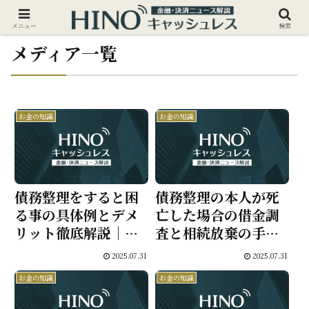
メニュー
検索
メディア一覧
お金の知識
お金の知識
債務整理をすると困
債務整理の本人が死
る事の具体例とデメ
亡した場合の借金調
リット徹底解説｜信
査と相続放棄の手続
用情報や生活制約か
き完全ガイド
2025.07.31
2025.07.31
ら後悔しない判断基
お金の知識
お金の知識
準まで