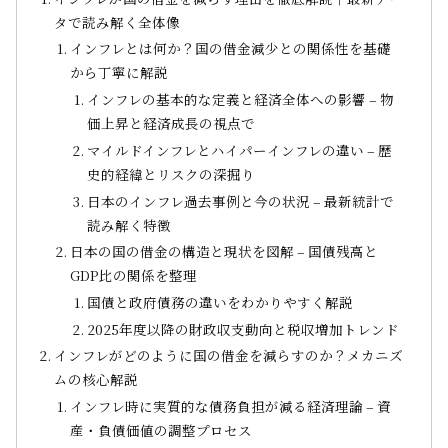
タで読み解く全体像
インフレとは何か？国の借金減少との関係性を基礎
から丁寧に解説
インフレの基本的な定義と経済全体への影響 – 物
価上昇と経済成長の視点で
マイルドインフレとハイパーインフレの違い – 歴
史的経緯とリスクの深掘り
日本のインフレ過去事例と今の状況 – 最新統計で
読み解く特徴
日本の国の借金の構造と現状を図解 – 国債残高と
GDP比の関係を整理
国債と政府債務の違いをわかりやすく解説
2025年度以降の財政収支動向と税収増加トレンド
インフレがどのように国の借金を減らすのか？メカニズ
ムの核心解説
インフレ時に実質的な債務負担が減る経済理論 – 資
産・負債価値の調整プロセス