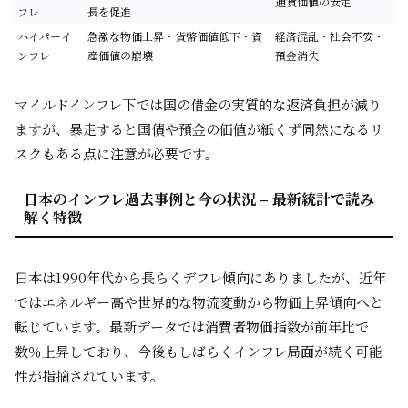
通貨価値の安定
フレ
長を促進
ハイパーイ
急激な物価上昇・貨幣価値低下・資
経済混乱・社会不安・
ンフレ
産価値の崩壊
預金消失
マイルドインフレ下では国の借金の実質的な返済負担が減り
ますが、暴走すると国債や預金の価値が紙くず同然になるリ
スクもある点に注意が必要です。
日本のインフレ過去事例と今の状況 – 最新統計で読み
解く特徴
日本は1990年代から長らくデフレ傾向にありましたが、近年
ではエネルギー高や世界的な物流変動から物価上昇傾向へと
転じています。最新データでは消費者物価指数が前年比で
数％上昇しており、今後もしばらくインフレ局面が続く可能
性が指摘されています。