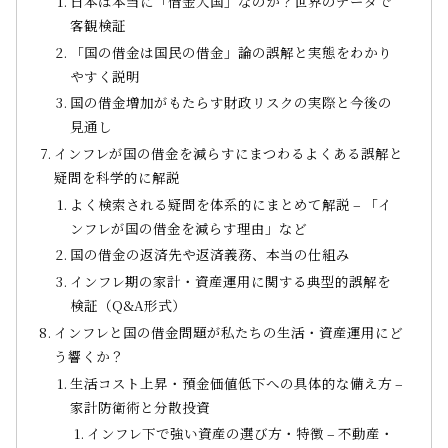
日本は本当に「借金大国」なのか？世界のデータで
客観検証
「国の借金は国民の借金」論の誤解と実態をわかり
やすく説明
国の借金増加がもたらす財政リスクの実際と今後の
見通し
インフレが国の借金を減らすにまつわるよくある誤解と
疑問を科学的に解説
よく検索される疑問を体系的にまとめて解説 – 「イ
ンフレが国の借金を減らす理由」など
国の借金の返済先や返済義務、本当の仕組み
インフレ期の家計・資産運用に関する典型的誤解を
検証（Q&A形式）
インフレと国の借金問題が私たちの生活・資産運用にど
う響くか？
生活コスト上昇・預金価値低下への具体的な備え方 –
家計防衛術と分散投資
インフレ下で強い資産の選び方・特徴 – 不動産・