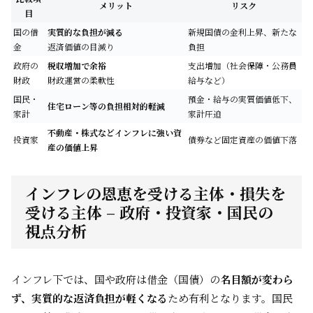
メリット
リスク
目
国の借
実質的な負担が減る
新規国債の金利上昇、新たな
金
返済価値の目減り
負担
政府の
税収増加で余裕
支出増加（社会保障・公務員
財政
財政運営の柔軟性
給与など）
国民・
預金・給与の実質価値低下、
住宅ローン等の負担相対的軽減
家計
家計圧迫
不動産・株式などインフレに強い資
投資家
債券など固定資産の価値下落
産の価値上昇
インフレの恩恵を受ける主体・損失を
受ける主体 – 政府・投資家・国民の
視点分析
インフレ下では、国や政府は借金（国債）の
名目額が変わら
ず、実質的な返済負担が軽くなる
ため有利となります。国民