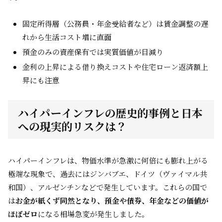
固定所得層（公務員・年金受給者など）は賃金調整の遅
れから生活コスト増に直面
預金のみの資産保有では実質価値が目減り
金利の上昇による借り換えコストや住宅ローン返済額上
昇にも注意
ハイパーインフレの歴史的事例と日本
への現実的リスクは？
ハイパーインフレは、物価水準が急激に何倍にも膨れ上がる
極端な現象で、過去にはジンバブエ、ドイツ（ヴァイマル共
和国）、アルゼンチンなどで発生しています。これらの国で
は
お金が紙くず同然となり、預金や債券、年金などの価値が
ほぼゼロ
になる相場急変が発生しました。