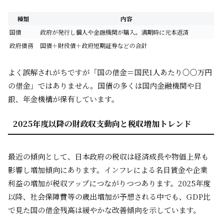
種類
内容
国債
政府が発行し個人や金融機関が購入。満期時に元本返済
政府債務
国債＋財投債＋政府短期証券などの合計
よく誤解されがちですが「国の借金＝国民1人あたり○○万円
の借金」ではありません。国債の多くは国内金融機関や日
銀、年金機構が保有しています。
2025年度以降の財政収支動向と税収増加トレンド
最近の傾向として、日本政府の税収は経済成長や物価上昇も
影響し増加傾向にあります。インフレによる名目賃金や企業
利益の増加が税収アップにつながりつつあります。2025年度
以降、社会保障費等の歳出増加が予想される中でも、GDP比
で見た国の借金残高は緩やかな改善傾向を示しています。