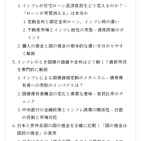
インフレが住宅ローン返済負担をどう変えるのか？ –
「ローンが実質消える」は本当か
変動金利と固定金利ローン、インフレ時の違い
不動産市場とインフレ耐性の実態 – 資産防衛のポ
イント
個人の借金と国の借金の根本的な違いを分かりやす
く解説
インフレのとき国債の価値や金利はどう動く？最新市況
を専門的に解説
インフレによる国債価格変動のメカニズム – 債券保
有者への実際のインパクトは？
国債保有者構造の変化と重要な意味 – 官民比率のチ
ェック
中央銀行の金融政策とインフレ誘導の関係性 – 日銀
の役割と市場対応
日本と世界各国の国の借金を正確に比較｜「国の借金は
国民の借金」の真実