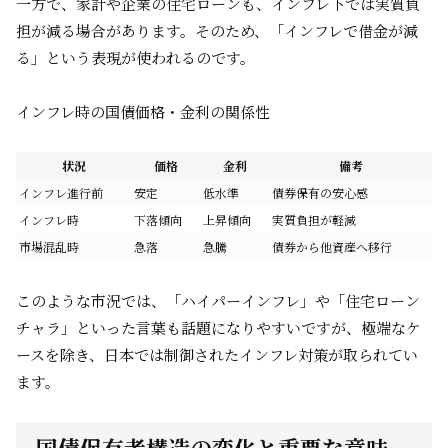
一方で、家計や企業の住宅ローンも、インフレ下では実質負
担が減る場合があります。そのため、「インフレで借金が減
る」という表現が使われるのです。
インフレ時の国債価格・金利の関係性
状況
価格
金利
備考
インフレ進行前
安定
低水準
債券保有の安心感
インフレ時
下落傾向
上昇傾向
実質負担が軽減
市場混乱時
急落
急騰
債券から他資産へ移行
このような市況では、「ハイパーインフレ」や「住宅ローン
チャラ」といった言葉も話題になりやすいですが、極端なケ
ースを除き、日本では制御されたインフレ対策が取られてい
ます。
国債保有者構造の変化と重要な意味 –