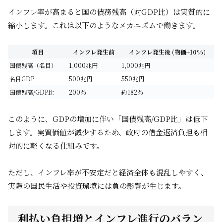
インフレ率が高まると国の債務残高（対GDP比）は実質的に
縮小します。これは以下のようなメカニズムで働きます。
項目
インフレ発生前
インフレ発生後 (物価+10%)
国債残高（名目）
1,000兆円
1,000兆円
名目GDP
500兆円
550兆円
国債残高/GDP比
200%
約182%
このように、GDPの増加に伴い「国債残高/GDP比」は低下
します。実質価値が減少するため、政府の借金返済負担も相
対的に軽くなる仕組みです。
ただし、インフレ率が不安定だと経済全体も混乱しやすく、
実際の国民生活や投資環境には負の影響が生じます。
利払い負担増とインフレ進行のバラン