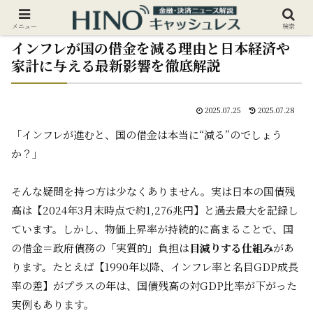
メニュー
検索
インフレが国の借金を減る理由と日本経済や
家計に与える最新影響を徹底解説
2025.07.25
2025.07.28
「インフレが進むと、国の借金は本当に“減る”のでしょう
か？」
そんな疑問を持つ方は少なくありません。実は日本の国債残
高は【2024年3月末時点で約1,276兆円】と過去最大を記録し
ています。しかし、物価上昇率が持続的に高まることで、国
の借金＝政府債務の「実質的」負担は
目減りする仕組み
があ
ります。たとえば【1990年以降、インフレ率と名目GDP成長
率の差】がプラスの年は、国債残高の対GDP比率が下がった
実例もあります。