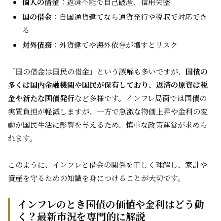
個人の借金
：返済不能で自己破産、信用失墜
国の借金
：自国通貨建てなら通貨発行や税収で対応でき
る
対外債務
：外貨建てや海外依存が増すとリスク
「国の借金は国民の借金」という誤解も多いですが、
国債の
多くは国内金融機関や国民が保有しており、返済の原資は税
金や新たな国債発行
など多様です。インフレ局面では国債の
実質負担が軽減しますが、一方で急激な物価上昇や金利の変
動が国民生活に影響を与えるため、慎重な政策運営が求めら
れます。
このように、インフレと借金の関係を正しく理解し、家計や
資産を守るための知識を身につけることが大切です。
インフレのとき国債の価値や金利はどう動
く？最新市況を専門的に解説