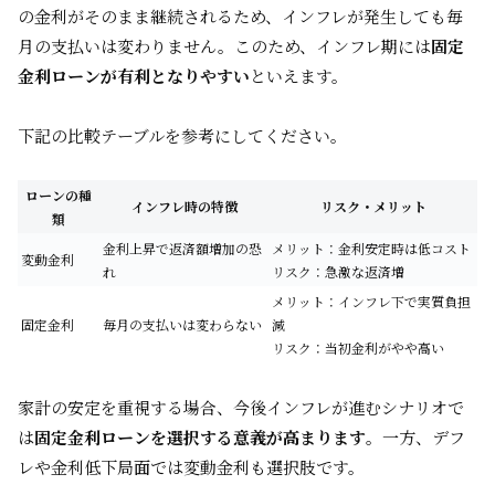
の金利がそのまま継続されるため、インフレが発生しても毎
月の支払いは変わりません。このため、インフレ期には
固定
金利ローンが有利となりやすい
といえます。
下記の比較テーブルを参考にしてください。
ローンの種
インフレ時の特徴
リスク・メリット
類
金利上昇で返済額増加の恐
メリット：金利安定時は低コスト
変動金利
れ
リスク：急激な返済増
メリット：インフレ下で実質負担
固定金利
毎月の支払いは変わらない
減
リスク：当初金利がやや高い
家計の安定を重視する場合、今後インフレが進むシナリオで
は
固定金利ローンを選択する意義が高まります
。一方、デフ
レや金利低下局面では変動金利も選択肢です。