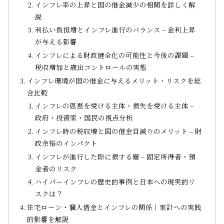
インフレ率の上昇と国の借金減少の相関を詳しく解
説
利払い負担増とインフレ進行のバランス – 金利上昇
が与える影響
インフレによる財政健全化の可能性と今後の課題 –
税収増加と歳出コントロールの実態
インフレ環境が国の借金に与えるメリット・リスクを総
合比較
インフレの恩恵を受ける主体・損失を受ける主体 –
政府・投資家・国民の視点分析
インフレ時の税収増と国の借金目減りのメリット – 財
政余裕のインパクト
インフレが進行した際に損する層 – 固定所得者・預
金者のリスク
ハイパーインフレの歴史的事例と日本への現実的リ
スクは？
住宅ローン・個人借金とインフレの関係｜家計への実践
的影響を解説