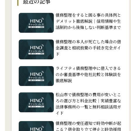
最近の記事
債務整理をすると困る事の具体例と
デメリット徹底解説｜信用情報や生
活制約から後悔しない判断基準まで
債務整理の本人が死亡した場合の借
金調査と相続放棄の手続き完全ガイ
ド
ライフティ債務整理中に借入できる
のか審査基準や他社比較と体験談を
徹底解説
松山市で債務整理の費用が安いとこ
ろの選び方と料金比較｜実績豊富な
法律事務所の一覧と無料相談活用ガ
イド
債務整理の受任通知で時効中断が起
こる？借金取り立て停止と時効援用