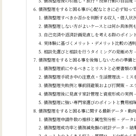
債務整理後の引越し・旅行・投票行動の自由度 
債務整理をすると困る事が心配なときに必ず知っ
債務整理すべきか否かを判断する収入・借入状況
債務整理しない方がよいケースとは何か具体例も
自己完済や返済計画見直しを考える際のポイント
実体験に基づくメリット・デメリット比較の透明化
相談先選びと相談を行うタイミングの見極め方 
債務整理をすると困る事を後悔しないための準備
債務整理前にやるべきことリストと必要書類の案
債務整理手続き中の注意点・生活管理法 – ミス
債務整理失敗例と事前回避策および打開策 – 
債務整理後に見直す家計管理と資産形成の実例 –
債務整理に強い専門家選びのポイントと費用相場
債務整理をすると困る事に関する最新データ・動
債務整理申請件数の推移と属性別分析 – データ
債務整理成功率と債務減免額の統計データ – 結
ネット上のよくある悩み・質問ワード分析から見