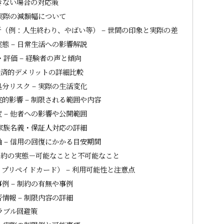
きない場合の対応策
 実際の減額幅について
（例：人生終わり、やばい等） – 世間の印象と実際の差
態 – 日常生活への影響解説
評価 – 経験者の声と傾向
済的デメリットの詳細比較
分リスク – 実際の生活変化
的影響 – 制限される範囲や内容
 – 他者への影響や公開範囲
 家族名義・保証人対応の詳細
 – 信用の回復にかかる目安期間
制約の実態－可能なことと不可能なこと
プリペイドカード） – 利用可能性と注意点
例 – 制約の有無や事例
情報 – 制限内容の詳細
ラブル回避策