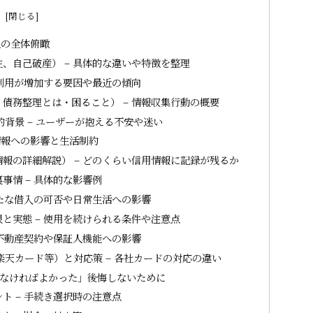
次
点の全体俯瞰
、自己破産） – 具体的な違いや特徴を整理
 利用が増加する要因や最近の傾向
債務整理とは・困ること） – 情報収集行動の概要
背景 – ユーザーが抱える不安や迷い
情報への影響と生活制約
報の詳細解説） – どのくらい信用情報に記録が残るか
事情 – 具体的な影響例
新たな借入の可否や日常生活への影響
と実態 – 使用を続けられる条件や注意点
 不動産契約や保証人機能への影響
天カード等）と対応策 – 各社カードの対応の違い
なければよかった」後悔しないために
ト – 手続き選択時の注意点