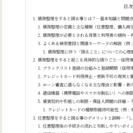
目
債務整理をすると困る事とは？―基本知識と問題
債務整理の定義と主な種類（任意整理、個人再生
債務整理が必要とされる背景と利用者の傾向 –
よくある検索意図と関連キーワードの解説（例：
債務整理に伴う「困ること」についての心理的
債務整理をすると起こる具体的な困りごと―信用
ブラックリスト登録の仕組みと登録期間（信用情
クレジットカード利用停止・更新不可の現実と裏
ローン審査に通らなくなる主な理由と影響 – 
通信機器（携帯電話やスマホ分割払い）への制限
賃貸契約や引越しの制限・保証人問題の詳細 –
クレジットカードの種類別維持可能性（例：楽
任意整理をすると困る事のデメリットと誤解―「し
任意整理後の手続きの流れと失敗しやすいポイン