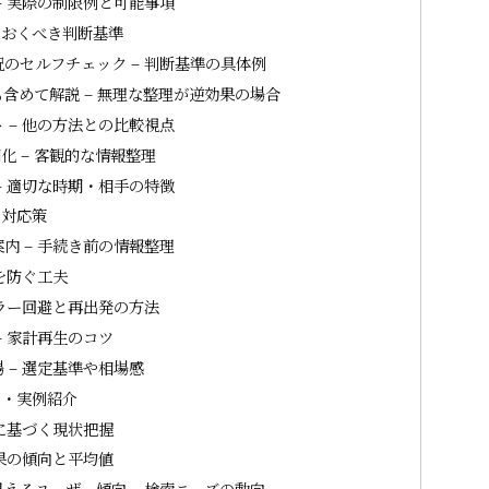
– 実際の制限例と可能事項
ておくべき判断基準
のセルフチェック – 判断基準の具体例
含めて解説 – 無理な整理が逆効果の場合
 – 他の方法との比較視点
 – 客観的な情報整理
– 適切な時期・相手の特徴
と対応策
内 – 手続き前の情報整理
を防ぐ工夫
エラー回避と再出発の方法
 家計再生のコツ
 – 選定基準や相場感
向・実例紹介
に基づく現状把握
果の傾向と平均値
えるユーザー傾向 – 検索ニーズの動向