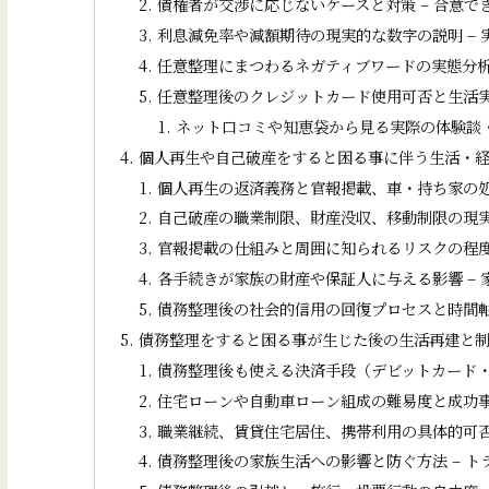
債権者が交渉に応じないケースと対策 – 合意で
利息減免率や減額期待の現実的な数字の説明 –
任意整理にまつわるネガティブワードの実態分析
任意整理後のクレジットカード使用可否と生活実
ネット口コミや知恵袋から見る実際の体験談・
個人再生や自己破産をすると困る事に伴う生活・経
個人再生の返済義務と官報掲載、車・持ち家の処
自己破産の職業制限、財産没収、移動制限の現実
官報掲載の仕組みと周囲に知られるリスクの程度
各手続きが家族の財産や保証人に与える影響 –
債務整理後の社会的信用の回復プロセスと時間軸
債務整理をすると困る事が生じた後の生活再建と
債務整理後も使える決済手段（デビットカード・
住宅ローンや自動車ローン組成の難易度と成功事
職業継続、賃貸住宅居住、携帯利用の具体的可否
債務整理後の家族生活への影響と防ぐ方法 – ト