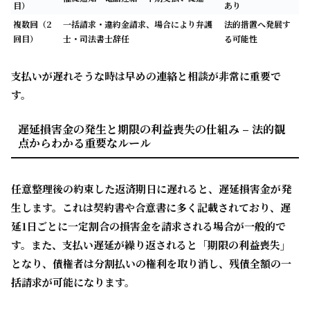
目）
あり
複数回（2
一括請求・違約金請求、場合により弁護
法的措置へ発展す
回目）
士・司法書士辞任
る可能性
支払いが遅れそうな時は早めの連絡と相談が非常に重要で
す。
遅延損害金の発生と期限の利益喪失の仕組み – 法的観
点からわかる重要なルール
任意整理後の約束した返済期日に遅れると、
遅延損害金
が発
生します。これは契約書や合意書に多く記載されており、遅
延1日ごとに一定割合の損害金を請求される場合が一般的で
す。また、支払い遅延が繰り返されると「
期限の利益喪失
」
となり、債権者は分割払いの権利を取り消し、残債全額の
一
括請求
が可能になります。