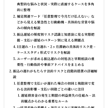
典型的な悩みと状況 – 実際に直面するケースを多角
的に整理
補足関連ワード「任意整理で今月だけ払えない」な
どから見える緊急性と行動動機 – 具体的な背景や悩
みの傾向を解説
振込遅延の頻度別リスク認識と知恵袋に見る実態把
握 – 支払い遅延のパターン別に見える問題点
1日遅れ・1ヶ月遅れ・2ヶ月滞納の具体的リスク差 –
ケーススタディ形式でリスクを解説
ユーザーが求める振込遅れの対処法と早期相談の重
要性 – 行動指針や事前アドバイスをまとめる
振込の遅れがもたらす法的リスクと段階的措置の詳細解
説
任意整理で支払いが遅れた場合の初回と複数回で変
わる法的影響 – 支払い回数ごとの違いに注目
遅延損害金の発生と期限の利益喪失の仕組み – 法
的観点からわかる重要なルール
一括請求後の差押え・訴訟リスクに実例を用いた解