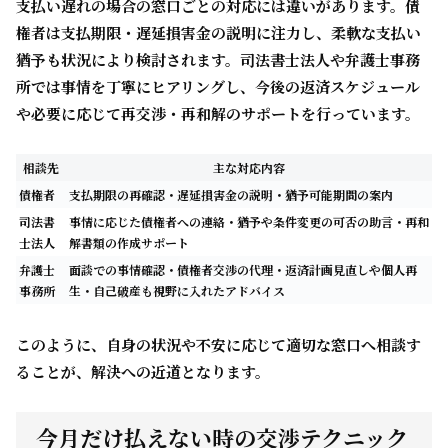
支払い遅れの場合の窓口ごとの対応には違いがあります。債
権者は支払期限・遅延損害金の説明に注力し、柔軟な支払い
猶予も状況により検討されます。司法書士法人や弁護士事務
所では事情を丁寧にヒアリングし、今後の返済スケジュール
や必要に応じて再交渉・再和解のサポートを行っています。
相談先
主な対応内容
債権者
支払期限の再確認・遅延損害金の説明・猶予可能期間の案内
司法書
事情に応じた債権者への連絡・猶予や条件変更の可否の助言・再和
士法人
解書類の作成サポート
弁護士
面談での事情確認・債権者交渉の代理・返済計画見直しや個人再
事務所
生・自己破産も視野に入れたアドバイス
このように、自身の状況や不安に応じて適切な窓口へ相談す
ることが、解決への近道となります。
今月だけ払えない時の交渉テクニック