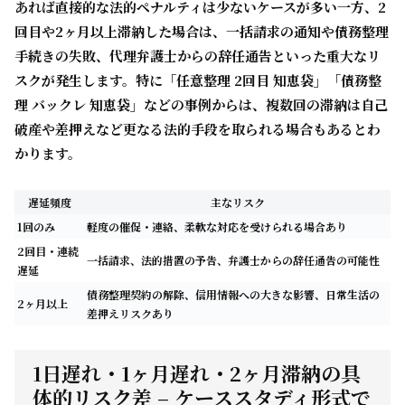
あれば直接的な法的ペナルティは少ないケースが多い一方、
2
回目や2ヶ月以上滞納した場合は、一括請求の通知や債務整理
手続きの失敗、代理弁護士からの辞任通告
といった重大なリ
スクが発生します。特に「任意整理 2回目 知恵袋」「債務整
理 バックレ 知恵袋」などの事例からは、複数回の滞納は自己
破産や差押えなど更なる法的手段を取られる場合もあるとわ
かります。
遅延頻度
主なリスク
1回のみ
軽度の催促・連絡、柔軟な対応を受けられる場合あり
2回目・連続
一括請求、法的措置の予告、弁護士からの辞任通告の可能性
遅延
債務整理契約の解除、信用情報への大きな影響、日常生活の
2ヶ月以上
差押えリスクあり
1日遅れ・1ヶ月遅れ・2ヶ月滞納の具
体的リスク差 – ケーススタディ形式で