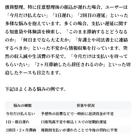
債務整理、特に任意整理後の振込が遅れた場合、ユーザーは
「今月だけ払えない」「1日遅れ」「2回目の遅延」といった
多様な悩みを抱えています。多くの場合、支払い遅延に関す
る知恵袋や体験談を検索し、「このまま滞納するとどうなる
のか」「何日までなら大丈夫か」「弁護士や司法書士に連絡
するべきか」といった不安から情報収集を行っています。突
然の収入減や生活費の不足で、「今月だけは支払いを待って
もらいたい」「2ヶ月滞納したら辞任されるのか」といった切
迫したケースも目立ちます。
下記はよくある悩みの例です。
悩みの種類
背景や状況
今月だけ払えない
予想外の出費などで一時的に返済資金が不足
1日〜数日遅れ
口座残高不足や振込ミスでの短期的遅延
2回目・2ヶ月滞納
複数回支払いが遅れたことで今後の契約に不安