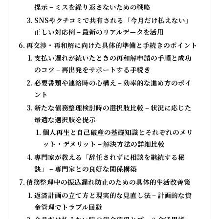
提示 – ミスを繰り返さないための戦略
SNSやクチコミで共有される「今月だけ払えない」
正しい対応例 – 最新のリアルデータを活用
再交渉・再和解に向けた具体的準備と手続きのポイント
支払い遅れが続いたときの再和解申請の手順と成功
のコツ – 再出発をサポートする手続き
必要書類や連絡時の心構え – 効率的な進め方のポイ
ント
新たな債務整理検討時の選択肢比較 – 状況に応じた
最適な選択肢を提示
個人再生と自己破産の基礎知識とそれぞれのメリ
ット・デメリット – 解決方法の詳細比較
専門家が教える「辞任されずに相談を継続する秘
訣」 – 専門家との良好な関係構築
債務整理中の振込遅れ防止のための具体的生活改善策
返済計画の立て方と現実的な見直し法 – 計画的な資
金管理でトラブル回避