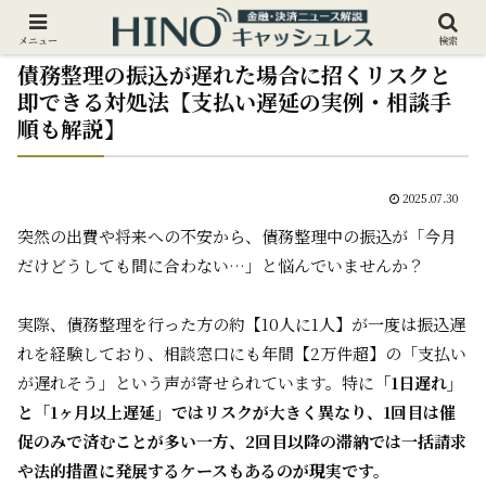
メニュー
検索
債務整理の振込が遅れた場合に招くリスクと
即できる対処法【支払い遅延の実例・相談手
順も解説】
2025.07.30
突然の出費や将来への不安から、債務整理中の振込が「今月
だけどうしても間に合わない…」と悩んでいませんか？
実際、債務整理を行った方の約【10人に1人】が一度は振込遅
れを経験しており、相談窓口にも年間【2万件超】の「支払い
が遅れそう」という声が寄せられています。特に
「1日遅れ」
と「1ヶ月以上遅延」ではリスクが大きく異なり、1回目は催
促のみで済むことが多い一方、2回目以降の滞納では
一括請求
や法的措置
に発展するケースもあるのが現実です。