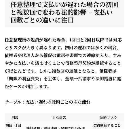
任意整理で支払いが遅れた場合の初回
と複数回で変わる法的影響 – 支払い
回数ごとの違いに注目
任意整理後の返済が遅れた場合、1回目と2回目以降では対応
とリスクが大きく異なります。初回の遅れでは多くの場合、
債権者や代理人から
催促の電話や書面
での連絡が入り、すみ
やかに支払いを済ませることで債務整理契約が継続すること
がほとんどです。しかし
複数回の遅延
となると、債権者は
「期限の利益喪失」を主張し、全額一括請求や法的措置に進
むケースが増加します。
テーブル：支払い遅れの段階ごとの主な流れ
回数
主な対応
法的リスク
初回（1回
契約継続すること
催促通知・電話連絡・早期支払い促進