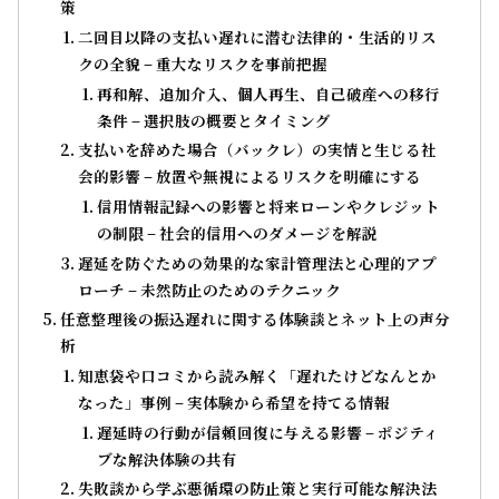
策
二回目以降の支払い遅れに潜む法律的・生活的リス
クの全貌 – 重大なリスクを事前把握
再和解、追加介入、個人再生、自己破産への移行
条件 – 選択肢の概要とタイミング
支払いを辞めた場合（バックレ）の実情と生じる社
会的影響 – 放置や無視によるリスクを明確にする
信用情報記録への影響と将来ローンやクレジット
の制限 – 社会的信用へのダメージを解説
遅延を防ぐための効果的な家計管理法と心理的アプ
ローチ – 未然防止のためのテクニック
任意整理後の振込遅れに関する体験談とネット上の声分
析
知恵袋や口コミから読み解く「遅れたけどなんとか
なった」事例 – 実体験から希望を持てる情報
遅延時の行動が信頼回復に与える影響 – ポジティ
ブな解決体験の共有
失敗談から学ぶ悪循環の防止策と実行可能な解決法