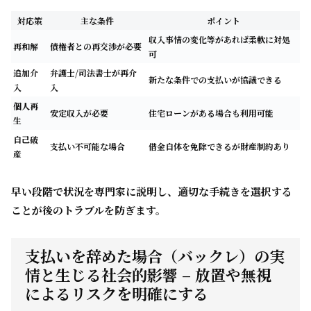
対応策
主な条件
ポイント
収入事情の変化等があれば柔軟に対処
再和解
債権者との再交渉が必要
可
追加介
弁護士/司法書士が再介
新たな条件での支払いが協議できる
入
入
個人再
安定収入が必要
住宅ローンがある場合も利用可能
生
自己破
支払い不可能な場合
借金自体を免除できるが財産制約あり
産
早い段階で状況を専門家に説明し、適切な手続きを選択する
ことが後のトラブルを防ぎます。
支払いを辞めた場合（バックレ）の実
情と生じる社会的影響 – 放置や無視
によるリスクを明確にする