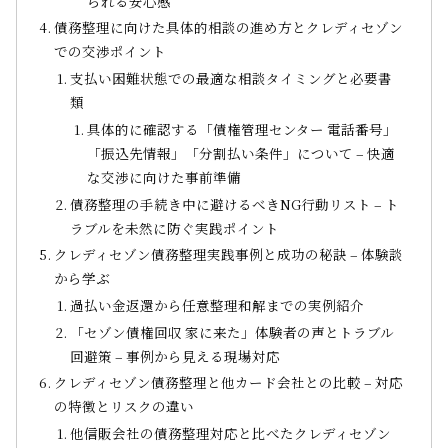
られる安心感
債務整理に向けた具体的相談の進め方とクレディセゾン
での交渉ポイント
支払い困難状態での最適な相談タイミングと必要書
類
具体的に確認する「債権管理センター 電話番号」
「振込先情報」「分割払い条件」について – 快適
な交渉に向けた事前準備
債務整理の手続き中に避けるべきNG行動リスト – ト
ラブルを未然に防ぐ実践ポイント
クレディセゾン債務整理実践事例と成功の秘訣 – 体験談
から学ぶ
過払い金返還から任意整理和解までの実例紹介
「セゾン債権回収 家に来た」体験者の声とトラブル
回避策 – 事例から見える現場対応
クレディセゾン債務整理と他カード会社との比較 – 対応
の特徴とリスクの違い
他信販会社の債務整理対応と比べたクレディセゾン