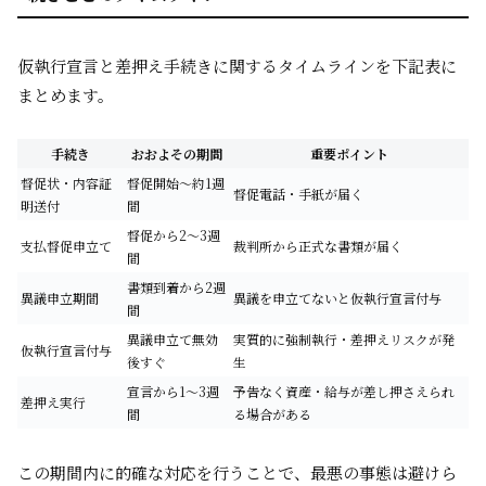
仮執行宣言と差押え手続きに関するタイムラインを下記表に
まとめます。
手続き
おおよその期間
重要ポイント
督促状・内容証
督促開始～約1週
督促電話・手紙が届く
明送付
間
督促から2～3週
支払督促申立て
裁判所から正式な書類が届く
間
書類到着から2週
異議申立期間
異議を申立てないと仮執行宣言付与
間
異議申立て無効
実質的に強制執行・差押えリスクが発
仮執行宣言付与
後すぐ
生
宣言から1～3週
予告なく資産・給与が差し押さえられ
差押え実行
間
る場合がある
この期間内に的確な対応を行うことで、最悪の事態は避けら