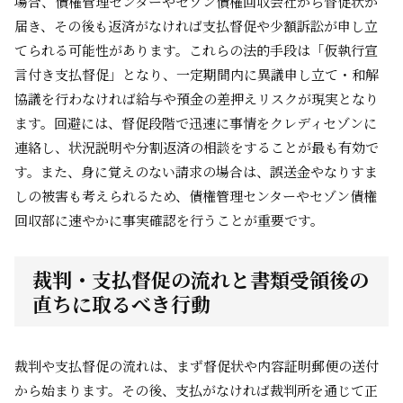
場合、債権管理センターやセゾン債権回収会社から督促状が
届き、その後も返済がなければ支払督促や少額訴訟が申し立
てられる可能性があります。これらの法的手段は「仮執行宣
言付き支払督促」となり、一定期間内に異議申し立て・和解
協議を行わなければ給与や預金の差押えリスクが現実となり
ます。回避には、督促段階で迅速に事情をクレディセゾンに
連絡し、状況説明や分割返済の相談をすることが最も有効で
す。また、身に覚えのない請求の場合は、誤送金やなりすま
しの被害も考えられるため、債権管理センターやセゾン債権
回収部に速やかに事実確認を行うことが重要です。
裁判・支払督促の流れと書類受領後の
直ちに取るべき行動
裁判や支払督促の流れは、まず督促状や内容証明郵便の送付
から始まります。その後、支払がなければ裁判所を通じて正