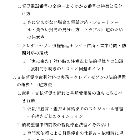
督促電話番号の全貌—よくかかる番号の特徴と見分
け方
身に覚えがない場合の電話対応・ショートメー
ル・黄色い封筒の見分け方 – トラブル回避のため
の注意点
クレディセゾン債権管理センター住所・営業時間・訪
問対応の現状
「家に来た」対応時の注意点と法的手続きの知識
– 強制的手続きのリスクと回避ポイント
支払督促や裁判対応の実務 – クレディセゾンの法的措置
の概要と回避方法
裁判・支払督促の流れと書類受領後の直ちに取るべ
き行動
仮執行宣言・差押え開始までのスケジュール管理
– 手続きごとのタイムライン
債務整理申請前後の督促停止法理とその活用
専門家依頼による督促停止の仕組み – 依頼時に得