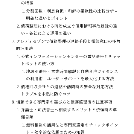
の特徴
分割回数・利息負担・和解の柔軟性の比較分析 –
明確な違いとポイント
債務整理における時効成立や信用情報事故登録の違
い – 各社による運用の違い
クレディセゾンで債務整理の連絡手段と相談窓口の多角
的活用法
公式インフォメーションセンターの電話番号とチャッ
トボットの使い方
地域別番号・営業時間解説と自動音声ガイダンス
の利用術 – ユーザーサポートを最大化する方法
債権回収会社との連絡や訪問時の安全な対応方法 –
トラブルを未然に防ぐコツ
信頼できる専門家の選び方と債務整理後の注意事項
弁護士・司法書士へ相談するメリットと依頼時の準
備書類
無料相談の活用法と専門家選定のチェックポイン
ト – 効率的な依頼のための知識