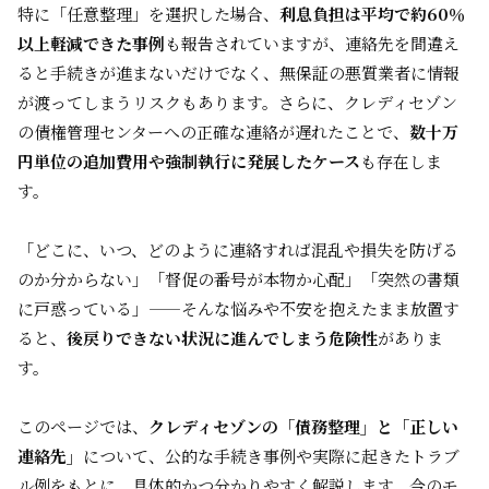
特に「任意整理」を選択した場合、
利息負担は平均で約60％
以上軽減できた事例
も報告されていますが、連絡先を間違え
ると手続きが進まないだけでなく、無保証の悪質業者に情報
が渡ってしまうリスクもあります。さらに、クレディセゾン
の債権管理センターへの正確な連絡が遅れたことで、
数十万
円単位の追加費用や強制執行に発展したケース
も存在しま
す。
「どこに、いつ、どのように連絡すれば混乱や損失を防げる
のか分からない」「督促の番号が本物か心配」「突然の書類
に戸惑っている」——そんな悩みや不安を抱えたまま放置す
ると、
後戻りできない状況に進んでしまう危険性
がありま
す。
このページでは、
クレディセゾンの「債務整理」と「正しい
連絡先」
について、公的な手続き事例や実際に起きたトラブ
ル例をもとに、具体的かつ分かりやすく解説します。
今のモ