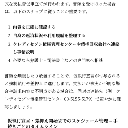
式な支払督促申立てが行われます。書類を受け取った場合
は、以下のステップに従うことが重要です。
内容を正確に確認
する
自身の返済状況や利用履歴を整理
する
クレディセゾン債権管理センターや債権回収会社へ連絡
し事情説明
必要なら弁護士・司法書士などの専門家へ
相談
書類を無視したり放置することで、仮執行宣言が付与される
と強制執行や差押えに進行します。支払いが事実か不明な場
合や請求内容に不明点がある場合は、同封の連絡先（例：ク
レディセゾン債権管理センター03-5155-5179）で速やかに確
認しましょう。
仮執行宣言・差押え開始までのスケジュール管理 – 手
続きごとのタイムライン