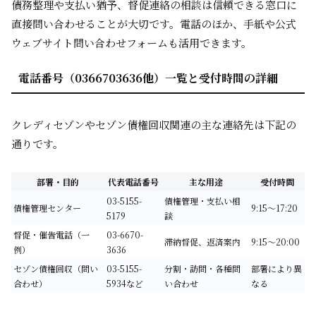
債務整理や支払い猶予、督促連絡の相談は信頼できる窓口に
直接問い合わせることが大切です。電話のほか、手紙や公式
ウェブサイト問い合わせフォームも活用できます。
電話番号（0366703636他）一覧と受付時間の詳細
クレディセゾンやセゾン債権回収関連の主な連絡先は下記の
通りです。
部署・目的
代表電話番号
主な用途
受付時間
03-5155-
債権管理・支払い相
債権管理センター
9:15～17:20
5179
談
督促・催告電話（一
03-6670-
滞納督促、返済案内
9:15～20:00
例）
3636
セゾン債権回収（問い
03-5155-
分割・訪問・各種問
部署により異
合わせ）
5934など
い合わせ
なる