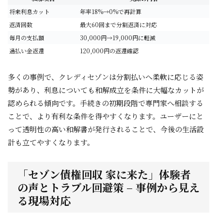
将来利息カット
年率18%→0%で再計算
返済回数
最大60回まで分割返済に対応
毎月の支払額
30,000円→19,000円に軽減
過払い金返還
120,000円の返還確認
多くの事例で、クレディセゾンは分割払いへ柔軟に応じる姿
勢があり、利息についても和解成立を条件に大幅なカットが
認められる傾向です。手続きの初期段階で専門家へ相談する
ことで、より有利な条件を得やすくなります。ユーザーにと
って透明性の高い和解書が発行されることで、今後の生活設
計も立てやすくなります。
「セゾン債権回収 家に来た」体験者
の声とトラブル回避策 – 事例から見え
る現場対応