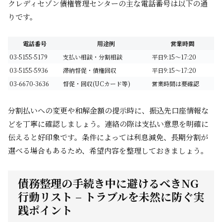
クレディセゾン債権管理センターの主な電話番号は以下の通
りです。
電話番号
用途例
営業時間
03-5155-5179
支払い相談・分割相談
平日9:15～17:20
03-5155-5936
滞納督促・債権回収
平日9:15～17:20
03-6670-3636
督促・回収(UCカード等)
営業時間は要確認
分割払いへの変更や和解金額の提示時に、振込先口座情報な
どを丁寧に確認しましょう。連絡の際は支払い意思を明確に
伝えると好印象です。条件によっては利息減免、長期分割が
選べる場合もあるため、希望内容を整理しておきましょう。
債務整理の手続き中に避けるべきNG
行動リスト – トラブルを未然に防ぐ実
践ポイント