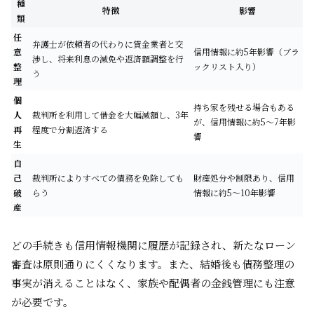
種
特徴
影響
類
任
弁護士が依頼者の代わりに貸金業者と交
意
信用情報に約5年影響（ブラ
渉し、将来利息の減免や返済額調整を行
整
ックリスト入り）
う
理
個
持ち家を残せる場合もある
人
裁判所を利用して借金を大幅減額し、3年
が、信用情報に約5〜7年影
再
程度で分割返済する
響
生
自
己
裁判所によりすべての債務を免除しても
財産処分や制限あり、信用
破
らう
情報に約5〜10年影響
産
どの手続きも信用情報機関に履歴が記録され、新たなローン
審査は原則通りにくくなります。また、結婚後も債務整理の
事実が消えることはなく、家族や配偶者の金銭管理にも注意
が必要です。