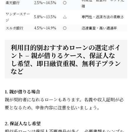
楽天銀行
2.5%～14.5%
〇
結
ワンダーステー
5.8%～13.5%
△
専門性・返済方法の柔軟さ
ジ
スルガ銀行
4.5%～14.9%
〇
迅速審査・高い通過率
利用目的別おすすめローンの選定ポイ
ント – 親が借りるケース、保証人な
し希望、即日融資重視、無利子プラン
など
1. 親が借りる場合
親が契約者になれるローンもあります。名義や収入証明が必
要となるため、申告内容に注意を払いましょう。
2. 保証人なし希望
銀行系ローンは保証人不要商品が多く、必要書類もシンプル