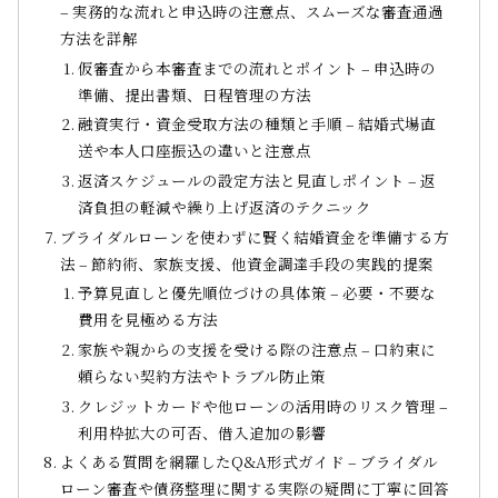
– 実務的な流れと申込時の注意点、スムーズな審査通過
方法を詳解
仮審査から本審査までの流れとポイント – 申込時の
準備、提出書類、日程管理の方法
融資実行・資金受取方法の種類と手順 – 結婚式場直
送や本人口座振込の違いと注意点
返済スケジュールの設定方法と見直しポイント – 返
済負担の軽減や繰り上げ返済のテクニック
ブライダルローンを使わずに賢く結婚資金を準備する方
法 – 節約術、家族支援、他資金調達手段の実践的提案
予算見直しと優先順位づけの具体策 – 必要・不要な
費用を見極める方法
家族や親からの支援を受ける際の注意点 – 口約束に
頼らない契約方法やトラブル防止策
クレジットカードや他ローンの活用時のリスク管理 –
利用枠拡大の可否、借入追加の影響
よくある質問を網羅したQ&A形式ガイド – ブライダル
ローン審査や債務整理に関する実際の疑問に丁寧に回答