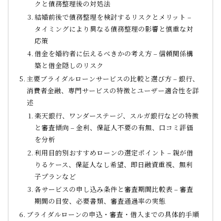
クと債務整理後の対処法
結婚前後で債務整理を検討するリスクとメリット –
タイミングにより異なる債務整理の影響と慎重な対
応策
借金を婚約者に伝えるべきかの考え方 – 信頼関係構
築と借金隠しのリスク
主要ブライダルローンサービスの比較と選び方 – 銀行、
消費者金融、専門サービスの特徴とユーザー適合性を詳
述
楽天銀行、ワンダーステージ、スルガ銀行などの特徴
と審査傾向 – 金利、保証人不要の有無、口コミ評価
を分析
利用目的別おすすめローンの選定ポイント – 親が借
りるケース、保証人なし希望、即日融資重視、無利
子プランなど
各サービスの申し込み条件と審査期間比較表 – 審査
期間の目安、必要書類、審査通過率の実態
ブライダルローンの申込・審査・借入までの具体的手順