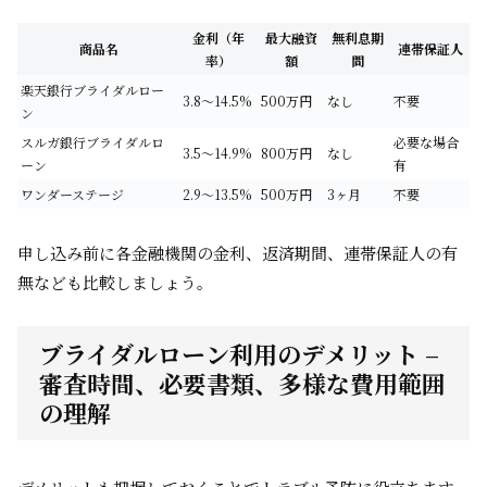
金利（年
最大融資
無利息期
商品名
連帯保証人
率）
額
間
楽天銀行ブライダルロー
3.8～14.5%
500万円
なし
不要
ン
スルガ銀行ブライダルロ
必要な場合
3.5～14.9%
800万円
なし
ーン
有
ワンダーステージ
2.9～13.5%
500万円
3ヶ月
不要
申し込み前に各金融機関の金利、返済期間、連帯保証人の有
無なども比較しましょう。
ブライダルローン利用のデメリット –
審査時間、必要書類、多様な費用範囲
の理解