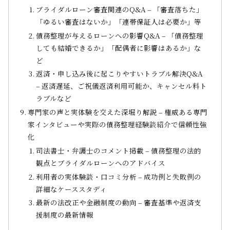
ブライダルローン審査関連のQ&A – 「審査落ちた」
「ゆるい審査はないか」「連帯保証人は必要か」等
債務整理が与えるローンへの影響Q&A – 「債務整理
しても結婚できるか」「配偶者に影響はあるか」な
ど
返済・申し込み後に起こりやすいトラブル解決Q&A
– 返済遅延、ご祝儀返済利用可能か、キャンセル料ト
ラブルなど
専門家の声と実体験を交えた深堀り解説 – 権威ある専門
家インタビューや実際の債務整理経験談紹介で信頼性強
化
司法書士・弁護士のコメント掲載 – 債務整理の法的
観点とブライダルローンへのアドバイス
利用者の実体験談・口コミ分析 – 成功例と失敗例の
詳細なケーススタディ
最新の法改正や金融制度の動向 – 審査基準や返済支
援制度の最新情報