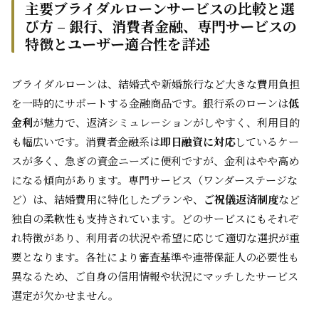
主要ブライダルローンサービスの比較と選
び方 – 銀行、消費者金融、専門サービスの
特徴とユーザー適合性を詳述
ブライダルローンは、結婚式や新婚旅行など大きな費用負担
を一時的にサポートする金融商品です。銀行系のローンは
低
金利
が魅力で、返済シミュレーションがしやすく、利用目的
も幅広いです。消費者金融系は
即日融資に対応
しているケー
スが多く、急ぎの資金ニーズに便利ですが、金利はやや高め
になる傾向があります。専門サービス（ワンダーステージな
ど）は、結婚費用に特化したプランや、
ご祝儀返済制度
など
独自の柔軟性も支持されています。どのサービスにもそれぞ
れ特徴があり、利用者の状況や希望に応じて適切な選択が重
要となります。各社により審査基準や連帯保証人の必要性も
異なるため、ご自身の信用情報や状況にマッチしたサービス
選定が欠かせません。