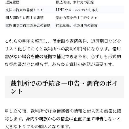
返済履歴
振込明細、家計簿の記録
支払い約束の書面やメモ
LINEやメールでのやり取り
個人間取引に関する書類
契約内容を示す手紙やメモ
家族間で口約束の場合の証拠
通話記録、他の身内の証言
これらの書類を整理し、借金額や返済条件、返済期日などを
リスト化しておくと裁判所への説明が円滑になります。
借用
書がない場合も他の証拠で補足できる
ため、必ずしも形式的
な契約書だけに頼らず、あらゆる資料の確認が重要です。
裁判所での手続き―申告・調査のポイ
ント
申し立て後、裁判所では全債務者の情報と借入先を厳密に確
認します。
身内や親族からの借金は正直に全て申告
しないと
大きなトラブルの原因となります。