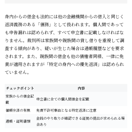
身内からの借金も法的には他の金融機関からの借入と同じく
返済義務のある「債務」として扱われます。個人間であって
も申告漏れは認められず、すべて申立書に記載しなければな
りません。裁判所は家族間や親族間の貸し借りを重視して調
査する傾向があり、疑いが生じた場合は通帳履歴などを要求
されます。また、親族間の借金も他の債権者同様、一律に免
責が適用されますが「特定の身内への優先返済」は認められ
ていません。
チェックポイント
内容
家族からの借金記
申立書に全ての個人間借金を記載
載
偏頗弁済の有無
免責不許可事由となる特定返済に注意
金銭のやり取りが確認できる証拠の提出が求められる場
通帳・証明書類
合あり