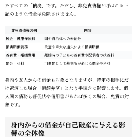
たすべての「債務」です。ただし、非免責債権と呼ばれる下
記のような借金は免除されません。
非免責債権の例
内容
税金・健康保険料
国や自治体への未納分
損害賠償義務
故意や重大な過失による損害賠償
養育費・婚姻費用
離婚時の子どもの養育費や配偶者の扶養料
罰金・科料
刑事罰として裁判所が命じた罰金や科料
身内や友人からの借金も対象となりますが、特定の相手にだ
け返済した場合「偏頗弁済」となり手続きに影響します。個
人間の債務も督促状や借用書があれば多くの場合、免責の対
象です。
身内からの借金が自己破産に与える影
響の全体像