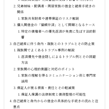
兄弟姉妹・配偶者・同居家族の借金と破産手続きの
関係
家族共有財産や連帯保証のリスク解説
個人間借金の「偏頗弁済」として問題となるケース
特定の債権者への優先返済が免責に及ぼす法的影
響
自己破産に伴う身内・親族とのトラブルとその防止策
親族間でよくあるトラブル事例の解説
返済優先や借金隠しによるトラブル例とその回避
方法
家族間の心理的側面と対応のポイント
家族の理解を得るコミュニケーション術と専門家
活用
保証人が被る損害・責任とその軽減策
保証人保護の法律制度と債務整理の可能性
自己破産と身内からの借金の具体的な手続きの流れと注
意点