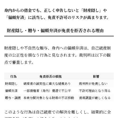
身内からの借金でも、正しく申告しないと「財産隠し」や
「偏頗弁済」に該当し、免責不許可のリスクが高まります。
財産隠し・贈与・偏頗弁済が免責を拒否される理由
財産隠しや不自然な贈与、身内への偏頗弁済は、自己破産制
度の公正性を損なう行為と見なされます。裁判所は以下の観
点で審査します。
行為
免責拒否の根拠
影響
財産隠し
破産者の誠実性に重大な疑義あり
裁判所が免責しない
偏頗弁済
一部債権者（身内）優遇で不公平
不許可理由となり得る
贈与・譲渡
本来分配対象となる財産の不正移動
資産調査が厳しくなる
このような行為は自己破産での解決を難しくし、結果的に全