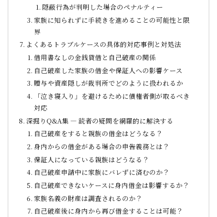
隠蔽行為が判明した場合のペナルティー
家族に知られずに手続きを進めることの可能性と限
界
よくあるトラブルケースの具体的対応事例と対処法
借用書なしの金銭貸借と自己破産の関係
自己破産した家族の借金や保証人への影響ケース
贈与や資産隠しが裁判所でどのように扱われるか
「泣き寝入り」を避けるために債権者側が取るべき
対応
深掘りQ&A集 ― 読者の疑問を網羅的に解決する
自己破産をすると親族の借金はどうなる？
身内からの借金がある場合の申告義務とは？
保証人になっている親族はどうなる？
自己破産申請中に家族にバレずに済むのか？
自己破産できないケースに身内借金は影響するか？
家族名義の財産は調査されるのか？
自己破産後に身内から再び借金することは可能？