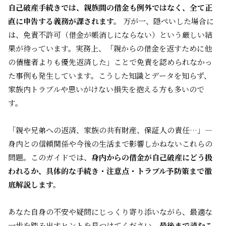
自己破産手続きでは、親族間の借金も例外ではなく、全て正
直に申告する義務が課されます。
万が一、隠ぺいした場合に
は、免責不許可（借金が帳消しにならない）という厳しい結
果が待っています。実務上、「親からの借金を返すために他
の債権者よりも優先返済した」ことで免責を認められなかっ
た事例も発生しています。こうした知識とデータを知らず、
家族内トラブルや思いがけない損失を抱える方も多いので
す。
「親や兄弟への返済、家族の共有財産、保証人の責任…」―
身内との信頼関係や今後の生活まで影響しかねないこれらの
問題。このガイドでは、
身内からの借金が自己破産にどう扱
われるか、具体的な手続き・注意点・トラブル予防策まで徹
底解説します。
あなた自身の不安や疑問にじっくり寄り添いながら、最適な
一歩を踏み出すヒントを見つけてください。
最後まで読むこ