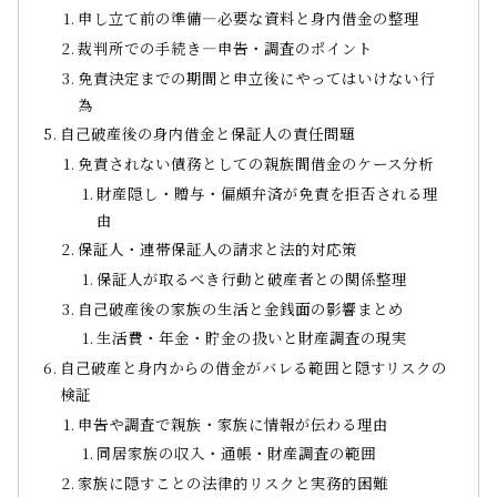
申し立て前の準備―必要な資料と身内借金の整理
裁判所での手続き―申告・調査のポイント
免責決定までの期間と申立後にやってはいけない行
為
自己破産後の身内借金と保証人の責任問題
免責されない債務としての親族間借金のケース分析
財産隠し・贈与・偏頗弁済が免責を拒否される理
由
保証人・連帯保証人の請求と法的対応策
保証人が取るべき行動と破産者との関係整理
自己破産後の家族の生活と金銭面の影響まとめ
生活費・年金・貯金の扱いと財産調査の現実
自己破産と身内からの借金がバレる範囲と隠すリスクの
検証
申告や調査で親族・家族に情報が伝わる理由
同居家族の収入・通帳・財産調査の範囲
家族に隠すことの法律的リスクと実務的困難