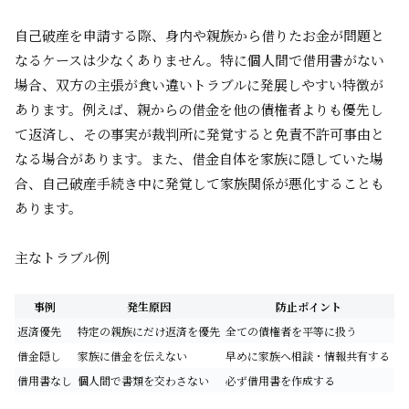
自己破産を申請する際、身内や親族から借りたお金が問題と
なるケースは少なくありません。特に個人間で借用書がない
場合、双方の主張が食い違いトラブルに発展しやすい特徴が
あります。例えば、親からの借金を他の債権者よりも優先し
て返済し、その事実が裁判所に発覚すると免責不許可事由と
なる場合があります。また、借金自体を家族に隠していた場
合、自己破産手続き中に発覚して家族関係が悪化することも
あります。
主なトラブル例
事例
発生原因
防止ポイント
返済優先
特定の親族にだけ返済を優先
全ての債権者を平等に扱う
借金隠し
家族に借金を伝えない
早めに家族へ相談・情報共有する
借用書なし
個人間で書類を交わさない
必ず借用書を作成する