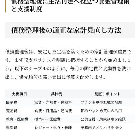
債務整理後に生活再建へ役立つ資金管理術
と支援制度
債務整理後の適正な家計見直し方法
債務整理後は、安定した生活を築くための家計管理が重要で
す。まず収支バランスを明確に把握することから始めましょ
う。以下のテーブルのように、毎月の固定費と変動費を洗い
出し、優先順位の高い支出に予算を配分します。
支出項目
具体例
見直しポイント
固定費
家賃・光熱費・保険料
プラン変更や無駄の削減
変動費
食費・日用品・通信費
節約やまとめ買いの活用
教育・医療費
授業料・医療費
公的支援・助成制度を確認
娯楽費
レジャー・外食・趣味
予算内でメリハリを持つ