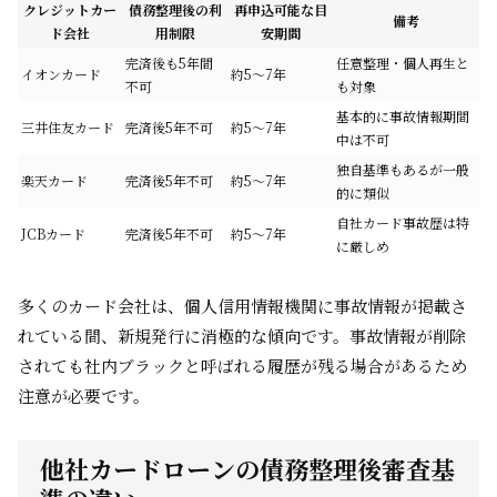
クレジットカー
債務整理後の利
再申込可能な目
備考
ド会社
用制限
安期間
完済後も5年間
任意整理・個人再生と
イオンカード
約5～7年
不可
も対象
基本的に事故情報期間
三井住友カード
完済後5年不可
約5～7年
中は不可
独自基準もあるが一般
楽天カード
完済後5年不可
約5～7年
的に類似
自社カード事故歴は特
JCBカード
完済後5年不可
約5～7年
に厳しめ
多くのカード会社は、個人信用情報機関に事故情報が掲載さ
れている間、新規発行に消極的な傾向です。事故情報が削除
されても社内ブラックと呼ばれる履歴が残る場合があるため
注意が必要です。
他社カードローンの債務整理後審査基