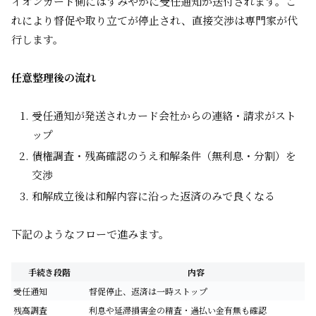
イオンカード側にはすみやかに受任通知が送付されます。こ
れにより督促や取り立てが停止され、直接交渉は専門家が代
行します。
任意整理後の流れ
受任通知が発送されカード会社からの連絡・請求がスト
ップ
債権調査・残高確認のうえ和解条件（無利息・分割）を
交渉
和解成立後は和解内容に沿った返済のみで良くなる
下記のようなフローで進みます。
手続き段階
内容
受任通知
督促停止、返済は一時ストップ
残高調査
利息や延滞損害金の精査・過払い金有無も確認